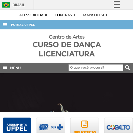
BRASIL
Simplifique!
ACESSIBILIDADE
CONTRASTE
MAPA DO SITE
Comunica BR
PORTAL UFPEL
Participe
ACESSO À INFORMAÇÃO
Centro de Artes
Acesso à informação
CURSO DE DANÇA
AUDITORIA
Legislação
LICENCIATURA
COBALTO
Canais
CONCURSOS
MENU
EDITAIS
INTERNACIONAL
OUVIDORIA
PORTARIAS
TELEFONES