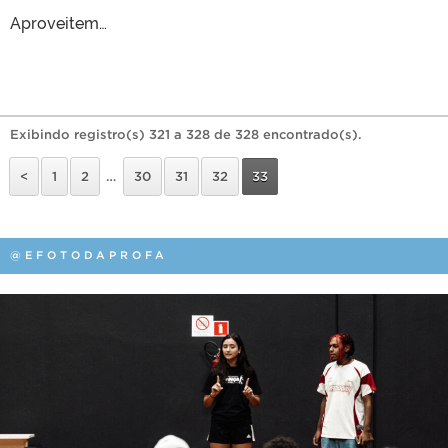
Aproveitem…
Exibindo registro(s) 321 a 328 de 328 encontrado(s).
<
1
2
…
30
31
32
33
@EFOTODAPROFA