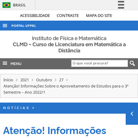
BRASIL
Simplifique!
ACESSIBILIDADE
CONTRASTE
MAPA DO SITE
Comunica BR
PORTAL UFPEL
Participe
ACESSO À INFORMAÇÃO
Instituto de Física e Matemática
Acesso à informação
CLMD – Curso de Licenciatura em Matemática a
AUDITORIA
Distância
Legislação
COBALTO
Canais
MENU
CONCURSOS
EDITAIS
Início
2021
Outubro
27
Atenção! Informações Sobre o Aproveitamento de Estudos para o 3º
INTERNACIONAL
Semestre – Ano 2022/1
OUVIDORIA
NOTÍCIAS
>
PORTARIAS
TELEFONES
Atenção! Informações