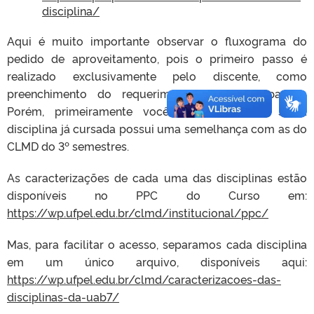
disciplina/
Aqui é muito importante observar o fluxograma do
pedido de aproveitamento, pois o primeiro passo é
realizado exclusivamente pelo discente, como
preenchimento do requerimento e outros passos.
Porém, primeiramente você deverá verificar se a
disciplina já cursada possui uma semelhança com as do
CLMD do 3º semestres.
As caracterizações de cada uma das disciplinas estão
disponíveis no PPC do Curso em:
https://wp.ufpel.edu.br/clmd/institucional/ppc/
Mas, para facilitar o acesso, separamos cada disciplina
em um único arquivo, disponíveis aqui:
https://wp.ufpel.edu.br/clmd/caracterizacoes-das-
disciplinas-da-uab7/