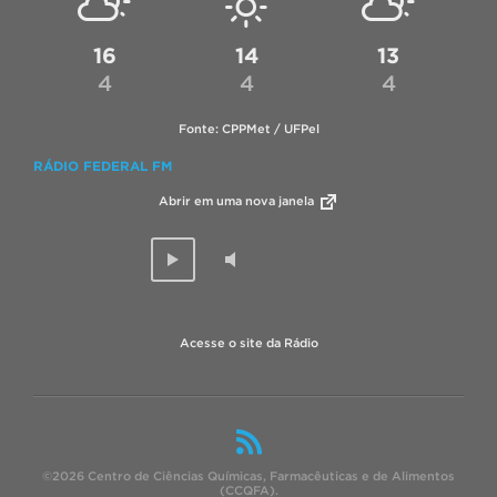
16
14
13
4
4
4
Fonte: CPPMet / UFPel
RÁDIO FEDERAL FM
Abrir em uma nova janela
Acesse o site da Rádio
©2026 Centro de Ciências Químicas, Farmacêuticas e de Alimentos
(CCQFA).