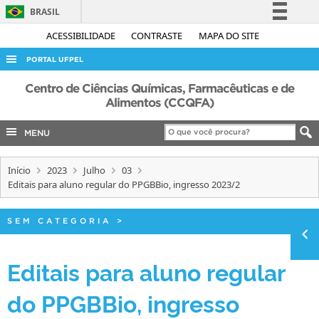
BRASIL
Simplifique!
ACESSIBILIDADE
CONTRASTE
MAPA DO SITE
Comunica BR
PORTAL UFPEL
Participe
ACESSO À INFORMAÇÃO
Centro de Ciências Químicas, Farmacêuticas e de
Acesso à informação
Alimentos (CCQFA)
AUDITORIA
Legislação
MENU
COBALTO
Canais
CONCURSOS
Início
2023
Julho
03
EDITAIS
Editais para aluno regular do PPGBBio, ingresso 2023/2
INTERNACIONAL
SEM CATEGORIA
>
OUVIDORIA
PORTARIAS
Editais para aluno regular
TELEFONES
do PPGBBio, ingresso