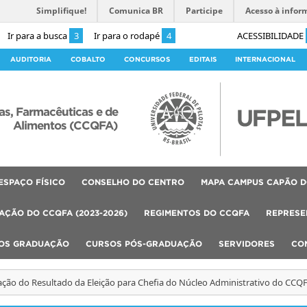
Simplifique!
Comunica BR
Participe
Acesso à infor
Ir para a busca
3
Ir para o rodapé
4
ACESSIBILIDADE
AUDITORIA
COBALTO
CONCURSOS
EDITAIS
INTERNACIONAL
as, Farmacêuticas e de
Alimentos (CCQFA)
ESPAÇO FÍSICO
CONSELHO DO CENTRO
MAPA CAMPUS CAPÃO D
AÇÃO DO CCQFA (2023-2026)
REGIMENTOS DO CCQFA
REPRESE
OS GRADUAÇÃO
CURSOS PÓS-GRADUAÇÃO
SERVIDORES
CO
ão do Resultado da Eleição para Chefia do Núcleo Administrativo do CCQ