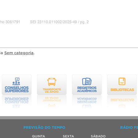
ria
Sem categoria
.
PREVISÃO DO TEMPO
RÁDIO F
QUINTA
SEXTA
SÁBADO