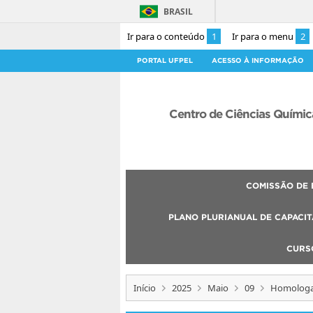
BRASIL
Ir para o conteúdo
1
Ir para o menu
2
PORTAL UFPEL
ACESSO À INFORMAÇÃO
Centro de Ciências Químic
COMISSÃO DE 
PLANO PLURIANUAL DE CAPACIT
CURS
Início
2025
Maio
09
Homologaç