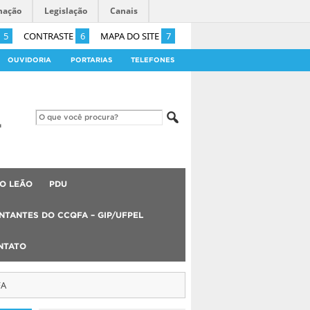
mação
Legislação
Canais
5
CONTRASTE
6
MAPA DO SITE
7
OUVIDORIA
PORTARIAS
TELEFONES
O LEÃO
PDU
NTANTES DO CCQFA – GIP/UFPEL
NTATO
FA