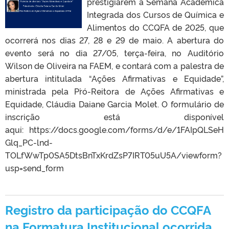
prestigiarem a Semana Acadêmica
Integrada dos Cursos de Química e
Alimentos do CCQFA de 2025, que
ocorrerá nos dias 27, 28 e 29 de maio. A abertura do
evento será no dia 27/05, terça-feira, no Auditório
Wilson de Oliveira na FAEM, e contará com a palestra de
abertura intitulada “Ações Afirmativas e Equidade”,
ministrada pela P´ró-Reitora de Ações Afirmativas e
Equidade, Cláudia Daiane Garcia Molet. O formulário de
inscrição está disponível
aqui: https://docs.google.com/forms/d/e/1FAIpQLSeH
Glq_PC-lnd-
TOLfWwTp0SA5DtsBnTxKrdZsP7IRT05uU5A/viewform?
usp=send_form
Registro da participação do CCQFA
na Formatura Institucional ocorrida