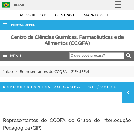
BRASIL
Simplifique!
ACESSIBILIDADE
CONTRASTE
MAPA DO SITE
Comunica BR
PORTAL UFPEL
Participe
ACESSO À INFORMAÇÃO
Centro de Ciências Químicas, Farmacêuticas e de
Acesso à informação
Alimentos (CCQFA)
AUDITORIA
Legislação
MENU
COBALTO
Canais
CONCURSOS
Início
Representantes do CCQFA – GIP/UFPel
EDITAIS
INTERNACIONAL
REPRESENTANTES DO CCQFA – GIP/UFPEL
OUVIDORIA
PORTARIAS
TELEFONES
Representantes do CCQFA do Grupo de Interlocução
Pedagógica (GIP):