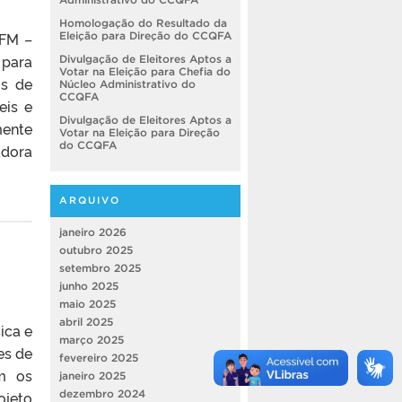
Homologação do Resultado da
IFM –
Eleição para Direção do CCQFA
 para
Divulgação de Eleitores Aptos a
Votar na Eleição para Chefia do
os de
Núcleo Administrativo do
CCQFA
eis e
Divulgação de Eleitores Aptos a
mente
Votar na Eleição para Direção
do CCQFA
adora
ARQUIVO
janeiro 2026
outubro 2025
setembro 2025
junho 2025
maio 2025
abril 2025
ica e
março 2025
es de
fevereiro 2025
m os
janeiro 2025
dezembro 2024
jeto