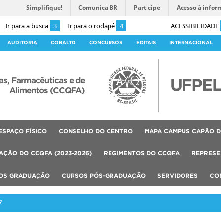
Simplifique!
Comunica BR
Participe
Acesso à infor
Ir para a busca
3
Ir para o rodapé
4
ACESSIBILIDADE
AUDITORIA
COBALTO
CONCURSOS
EDITAIS
INTERNACIONAL
as, Farmacêuticas e de
Alimentos (CCQFA)
ESPAÇO FÍSICO
CONSELHO DO CENTRO
MAPA CAMPUS CAPÃO D
AÇÃO DO CCQFA (2023-2026)
REGIMENTOS DO CCQFA
REPRESE
OS GRADUAÇÃO
CURSOS PÓS-GRADUAÇÃO
SERVIDORES
CO
7