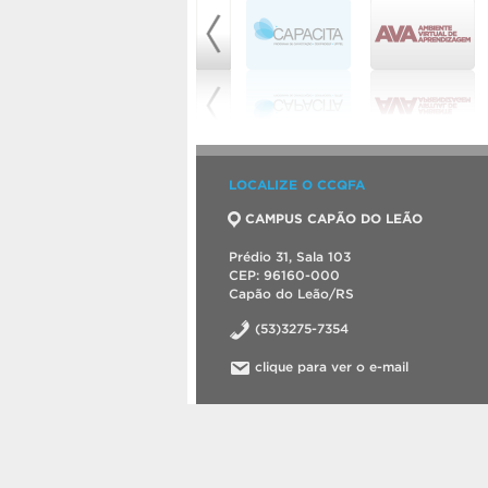
LOCALIZE O CCQFA
CAMPUS CAPÃO DO LEÃO
Prédio 31, Sala 103
CEP: 96160-000
Capão do Leão/RS
(53)3275-7354
clique para ver o e-mail
©2026 Centro de Ciências Químicas, Farma
Criado com
WordPress
.
Tema desenvolvid