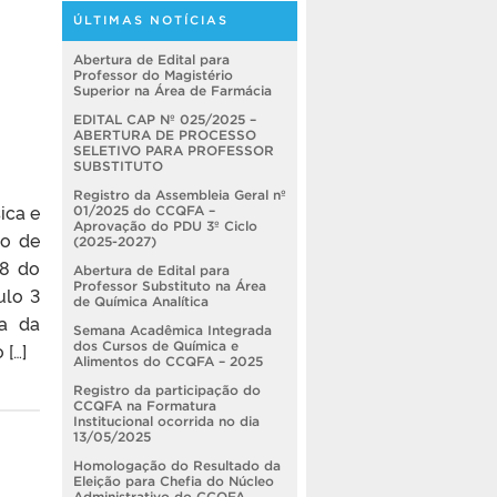
ÚLTIMAS NOTÍCIAS
Abertura de Edital para
Professor do Magistério
Superior na Área de Farmácia
EDITAL CAP Nº 025/2025 –
ABERTURA DE PROCESSO
SELETIVO PARA PROFESSOR
SUBSTITUTO
Registro da Assembleia Geral nº
ica e
01/2025 do CCQFA –
Aprovação do PDU 3º Ciclo
ro de
(2025-2027)
08 do
Abertura de Edital para
Professor Substituto na Área
ulo 3
de Química Analítica
ia da
Semana Acadêmica Integrada
dos Cursos de Química e
[…]
Alimentos do CCQFA – 2025
Registro da participação do
CCQFA na Formatura
Institucional ocorrida no dia
13/05/2025
Homologação do Resultado da
Eleição para Chefia do Núcleo
Administrativo do CCQFA