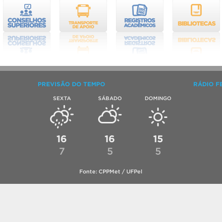
PREVISÃO DO TEMPO
RÁDIO F
SEXTA
SÁBADO
DOMINGO
16
16
15
7
5
5
Fonte: CPPMet / UFPel
cêuticas e de Alimentos (CCQFA).
o por
SGTIC / UFPel
.