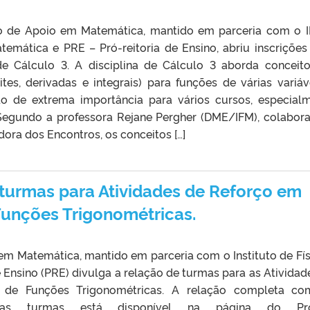
o de Apoio em Matemática, mantido em parceria com o 
atemática e PRE – Pró-reitoria de Ensino, abriu inscrições
 Cálculo 3. A disciplina de Cálculo 3 aborda conceit
ites, derivadas e integrais) para funções de várias variáv
ndo de extrema importância para vários cursos, especial
 Segundo a professora Rejane Pergher (DME/IFM), colabor
ra dos Encontros, os conceitos […]
turmas para Atividades de Reforço em
Funções Trigonométricas.
m Matemática, mantido em parceria com o Instituto de Fís
e Ensino (PRE) divulga a relação de turmas para as Atividad
de Funções Trigonométricas. A relação completa co
vas turmas está disponível na página do Pro