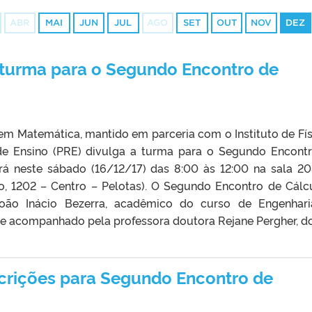
ABR
MAI
JUN
JUL
AGO
SET
OUT
NOV
DEZ
 turma para o Segundo Encontro de
m Matemática, mantido em parceria com o Instituto de Fís
 de Ensino (PRE) divulga a turma para o Segundo Encont
rá neste sábado (16/12/17) das 8:00 às 12:00 na sala 2
o, 1202 – Centro – Pelotas). O Segundo Encontro de Cálc
João Inácio Bezerra, acadêmico do curso de Engenhar
 acompanhado pela professora doutora Rejane Pergher, do 
crições para Segundo Encontro de