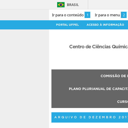
BRASIL
Ir para o conteúdo
1
Ir para o menu
2
PORTAL UFPEL
ACESSO À INFORMAÇÃO
Centro de Ciências Químic
COMISSÃO DE 
PLANO PLURIANUAL DE CAPACIT
CURS
ARQUIVO DE DEZEMBRO 201