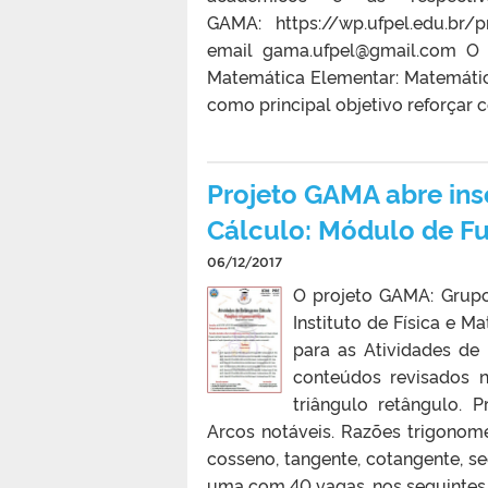
GAMA: https://wp.ufpel.edu.br
email gama.ufpel@gmail.com O 
Matemática Elementar: Matemática
como principal objetivo reforçar 
Projeto GAMA abre ins
Cálculo: Módulo de Fu
06/12/2017
O projeto GAMA: Grup
Instituto de Física e M
para as Atividades de
conteúdos revisados n
triângulo retângulo. P
Arcos notáveis. Razões trigonomé
cosseno, tangente, cotangente, s
uma com 40 vagas, nos seguintes d