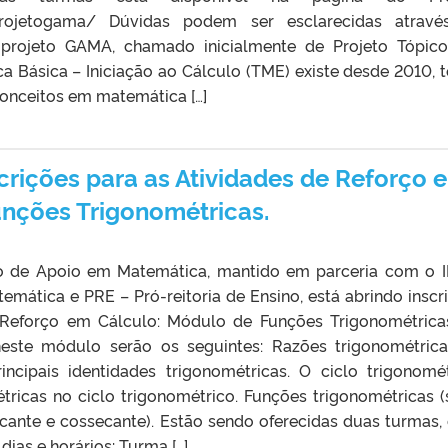
/projetogama/ Dúvidas podem ser esclarecidas atrav
projeto GAMA, chamado inicialmente de Projeto Tópic
 Básica – Iniciação ao Cálculo (TME) existe desde 2010, 
conceitos em matemática […]
crições para as Atividades de Reforço 
nções Trigonométricas.
o de Apoio em Matemática, mantido em parceria com o 
atemática e PRE – Pró-reitoria de Ensino, está abrindo inscr
 Reforço em Cálculo: Módulo de Funções Trigonométrica
este módulo serão os seguintes: Razões trigonométric
rincipais identidades trigonométricas. O ciclo trigonomét
tricas no ciclo trigonométrico. Funções trigonométricas (
ecante e cossecante). Estão sendo oferecidas duas turmas,
ias e horários: Turma […]