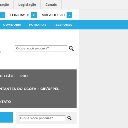
mação
Legislação
Canais
5
CONTRASTE
6
MAPA DO SITE
7
OUVIDORIA
PORTARIAS
TELEFONES
O LEÃO
PDU
NTANTES DO CCQFA – GIP/UFPEL
NTATO