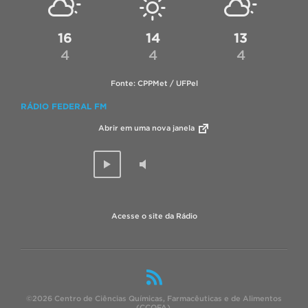
16
14
13
4
4
4
Fonte: CPPMet / UFPel
RÁDIO FEDERAL FM
Abrir em uma nova janela
Acesse o site da Rádio
©2026 Centro de Ciências Químicas, Farmacêuticas e de Alimentos
(CCQFA).