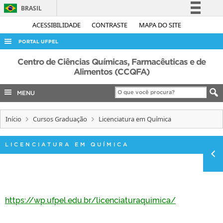
BRASIL
Simplifique!
ACESSIBILIDADE
CONTRASTE
MAPA DO SITE
Comunica BR
PORTAL UFPEL
Participe
ACESSO À INFORMAÇÃO
Centro de Ciências Químicas, Farmacêuticas e de
Acesso à informação
Alimentos (CCQFA)
AUDITORIA
Legislação
MENU
COBALTO
Canais
CONCURSOS
Início
Cursos Graduação
Licenciatura em Química
EDITAIS
INTERNACIONAL
LICENCIATURA EM QUÍMICA
OUVIDORIA
PORTARIAS
TELEFONES
https://wp.ufpel.edu.br/licenciaturaquimica/