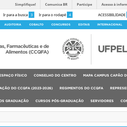
Simplifique!
Comunica BR
Participe
Acesso à infor
Ir para a busca
3
Ir para o rodapé
4
ACESSIBILIDADE
AUDITORIA
COBALTO
CONCURSOS
EDITAIS
INTERNACIONAL
as, Farmacêuticas e de
Alimentos (CCQFA)
ESPAÇO FÍSICO
CONSELHO DO CENTRO
MAPA CAMPUS CAPÃO D
AÇÃO DO CCQFA (2023-2026)
REGIMENTOS DO CCQFA
REPRESE
OS GRADUAÇÃO
CURSOS PÓS-GRADUAÇÃO
SERVIDORES
CO