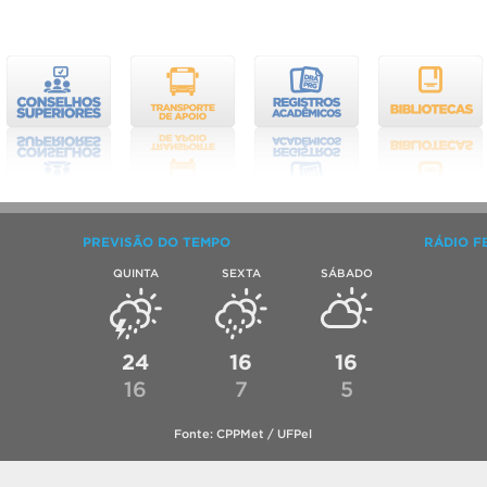
PREVISÃO DO TEMPO
RÁDIO F
QUINTA
SEXTA
SÁBADO
24
16
16
16
7
5
Fonte: CPPMet / UFPel