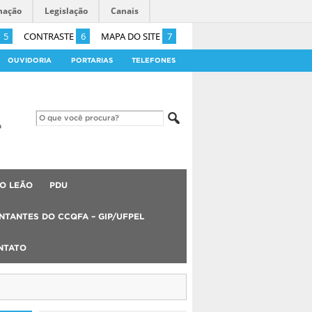
mação
Legislação
Canais
5
CONTRASTE
6
MAPA DO SITE
7
OUVIDORIA
PORTARIAS
TELEFONES
O LEÃO
PDU
NTANTES DO CCQFA – GIP/UFPEL
NTATO