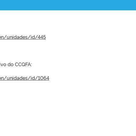
r/en/unidades/id/445
tivo do CCQFA:
r/en/unidades/id/1064