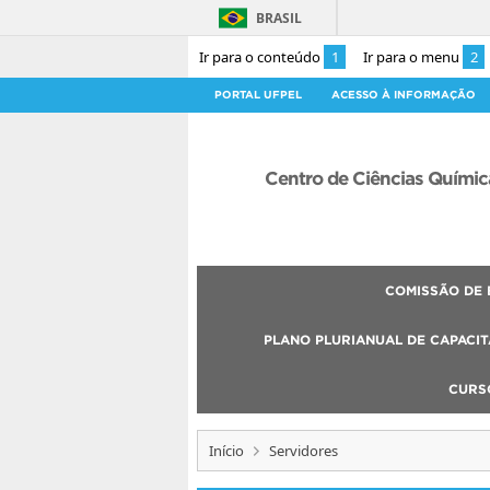
BRASIL
Ir para o conteúdo
1
Ir para o menu
2
PORTAL UFPEL
ACESSO À INFORMAÇÃO
Centro de Ciências Químic
COMISSÃO DE 
PLANO PLURIANUAL DE CAPACIT
CURS
Início
Servidores