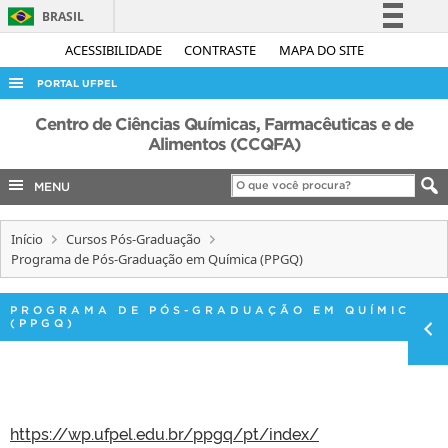
BRASIL
Simplifique!
ACESSIBILIDADE
CONTRASTE
MAPA DO SITE
Comunica BR
PORTAL UFPEL
Participe
ACESSO À INFORMAÇÃO
Centro de Ciências Químicas, Farmacêuticas e de
Acesso à informação
Alimentos (CCQFA)
AUDITORIA
Legislação
MENU
COBALTO
Canais
CONCURSOS
Início
Cursos Pós-Graduação
EDITAIS
Programa de Pós-Graduação em Química (PPGQ)
INTERNACIONAL
PROGRAMA DE PÓS-GRADUAÇÃO EM QUÍMICA
OUVIDORIA
(PPGQ)
PORTARIAS
TELEFONES
https://wp.ufpel.edu.br/ppgq/pt/index/