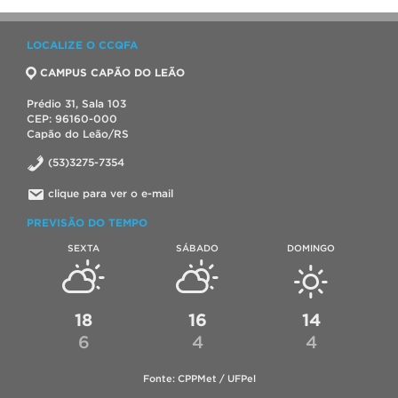
LOCALIZE O CCQFA
CAMPUS CAPÃO DO LEÃO
Prédio 31, Sala 103
CEP: 96160-000
Capão do Leão/RS
(53)3275-7354
clique para ver o e-mail
PREVISÃO DO TEMPO
SEXTA
SÁBADO
DOMINGO
18
16
14
6
4
4
Fonte: CPPMet / UFPel