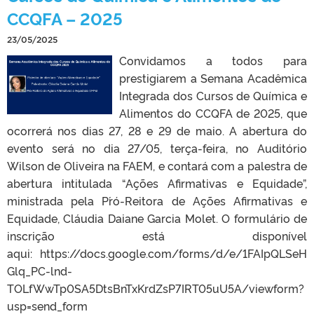
CCQFA – 2025
23/05/2025
Convidamos a todos para
prestigiarem a Semana Acadêmica
Integrada dos Cursos de Química e
Alimentos do CCQFA de 2025, que
ocorrerá nos dias 27, 28 e 29 de maio. A abertura do
evento será no dia 27/05, terça-feira, no Auditório
Wilson de Oliveira na FAEM, e contará com a palestra de
abertura intitulada “Ações Afirmativas e Equidade”,
ministrada pela P´ró-Reitora de Ações Afirmativas e
Equidade, Cláudia Daiane Garcia Molet. O formulário de
inscrição está disponível
aqui: https://docs.google.com/forms/d/e/1FAIpQLSeH
Glq_PC-lnd-
TOLfWwTp0SA5DtsBnTxKrdZsP7IRT05uU5A/viewform?
usp=send_form