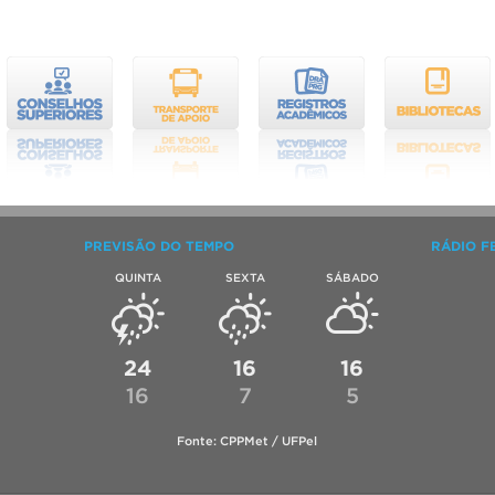
PREVISÃO DO TEMPO
RÁDIO F
QUINTA
SEXTA
SÁBADO
24
16
16
16
7
5
Fonte: CPPMet / UFPel