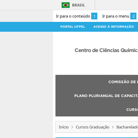
BRASIL
Ir para o conteúdo
1
Ir para o menu
2
PORTAL UFPEL
ACESSO À INFORMAÇÃO
Centro de Ciências Químic
COMISSÃO DE 
PLANO PLURIANUAL DE CAPACIT
CURS
Início
Cursos Graduação
Bacharelad