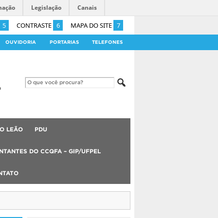
mação
Legislação
Canais
5
CONTRASTE
6
MAPA DO SITE
7
OUVIDORIA
PORTARIAS
TELEFONES
O LEÃO
PDU
NTANTES DO CCQFA – GIP/UFPEL
NTATO