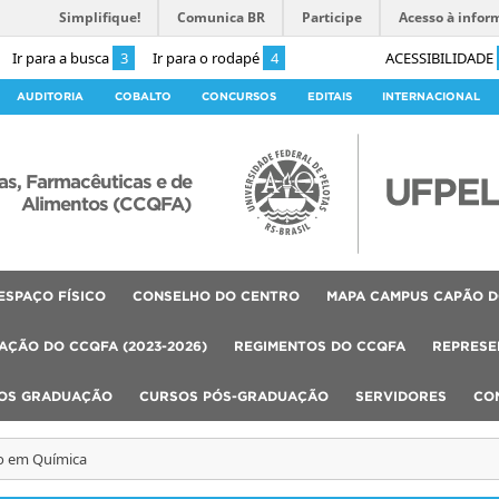
Simplifique!
Comunica BR
Participe
Acesso à infor
Ir para a busca
3
Ir para o rodapé
4
ACESSIBILIDADE
AUDITORIA
COBALTO
CONCURSOS
EDITAIS
INTERNACIONAL
as, Farmacêuticas e de
Alimentos (CCQFA)
ESPAÇO FÍSICO
CONSELHO DO CENTRO
MAPA CAMPUS CAPÃO D
AÇÃO DO CCQFA (2023-2026)
REGIMENTOS DO CCQFA
REPRESE
OS GRADUAÇÃO
CURSOS PÓS-GRADUAÇÃO
SERVIDORES
CO
o em Química