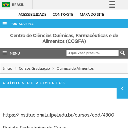
BRASIL
Simplifique!
ACESSIBILIDADE
CONTRASTE
MAPA DO SITE
Comunica BR
PORTAL UFPEL
Participe
ACESSO À INFORMAÇÃO
Centro de Ciências Químicas, Farmacêuticas e de
Acesso à informação
Alimentos (CCQFA)
AUDITORIA
Legislação
MENU
COBALTO
Canais
CONCURSOS
Início
Cursos Graduação
Química de Alimentos
EDITAIS
INTERNACIONAL
QUÍMICA DE ALIMENTOS
OUVIDORIA
PORTARIAS
TELEFONES
https://institucional.ufpel.edu.br/cursos/cod/4300
Projeto Pedagógico do Curso