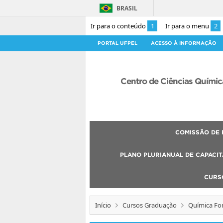
BRASIL
Ir para o conteúdo
1
Ir para o menu
2
PORTAL UFPEL
ACESSO À INFORMAÇÃO
Centro de Ciências Químic
COMISSÃO DE 
PLANO PLURIANUAL DE CAPACIT
CURS
Início
Cursos Graduação
Química Fo