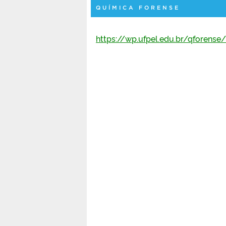
QUÍMICA FORENSE
https://wp.ufpel.edu.br/qforense/