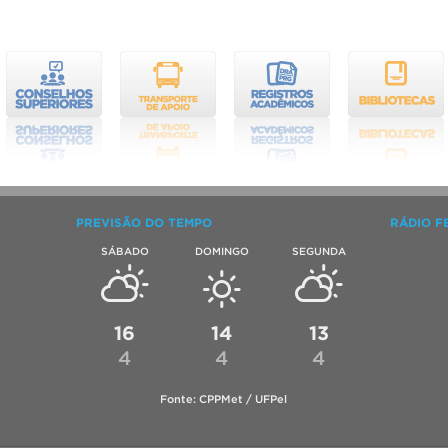
PREVISÃO DO TEMPO
RÁDIO F
SÁBADO
DOMINGO
SEGUNDA
16
14
13
4
4
4
Fonte: CPPMet / UFPel