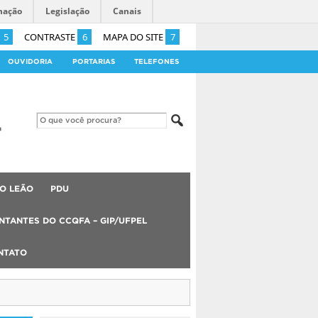
mação
Legislação
Canais
5
CONTRASTE
6
MAPA DO SITE
7
OUVIDORIA
PORTARIAS
TELEFONES
O LEÃO
PDU
NTANTES DO CCQFA – GIP/UFPEL
NTATO