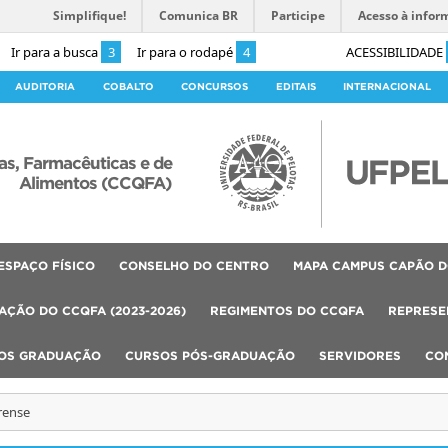
Simplifique!
Comunica BR
Participe
Acesso à infor
Ir para a busca
3
Ir para o rodapé
4
ACESSIBILIDADE
AUDITORIA
COBALTO
CONCURSOS
EDITAIS
INTERNACIONAL
as, Farmacêuticas e de
Alimentos (CCQFA)
ESPAÇO FÍSICO
CONSELHO DO CENTRO
MAPA CAMPUS CAPÃO D
AÇÃO DO CCQFA (2023-2026)
REGIMENTOS DO CCQFA
REPRESE
OS GRADUAÇÃO
CURSOS PÓS-GRADUAÇÃO
SERVIDORES
CO
rense