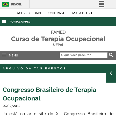
BRASIL
Simplifique!
ACESSIBILIDADE
CONTRASTE
MAPA DO SITE
Comunica BR
PORTAL UFPEL
Participe
ACESSO À INFORMAÇÃO
FAMED
Acesso à informação
Curso de Terapia Ocupacional
AUDITORIA
Legislação
UFPel
COBALTO
Canais
MENU
CONCURSOS
EDITAIS
ARQUIVO DA TAG EVENTOS
INTERNACIONAL
OUVIDORIA
Congresso Brasileiro de Terapia
PORTARIAS
Ocupacional
TELEFONES
03/12/2012
Já está no ar o site do XIII Congresso Brasileiro de