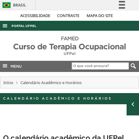
BRASIL
Simplifique!
ACESSIBILIDADE
CONTRASTE
MAPA DO SITE
Comunica BR
PORTAL UFPEL
Participe
ACESSO À INFORMAÇÃO
FAMED
Acesso à informação
Curso de Terapia Ocupacional
AUDITORIA
Legislação
UFPel
COBALTO
Canais
MENU
CONCURSOS
EDITAIS
Início
Calendário Acadêmico e Horários
INTERNACIONAL
CALENDÁRIO ACADÊMICO E HORÁRIOS
OUVIDORIA
PORTARIAS
TELEFONES
O calendário acadêmico da UFPel