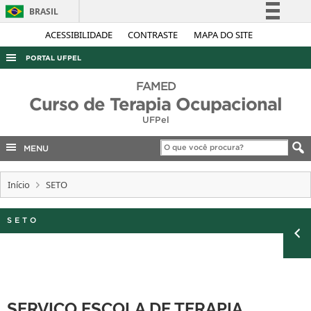
BRASIL
Simplifique!
ACESSIBILIDADE
CONTRASTE
MAPA DO SITE
Comunica BR
PORTAL UFPEL
Participe
ACESSO À INFORMAÇÃO
FAMED
Acesso à informação
Curso de Terapia Ocupacional
AUDITORIA
Legislação
UFPel
COBALTO
Canais
MENU
CONCURSOS
EDITAIS
Início
SETO
INTERNACIONAL
SETO
OUVIDORIA
PORTARIAS
TELEFONES
SERVIÇO ESCOLA DE TERAPIA