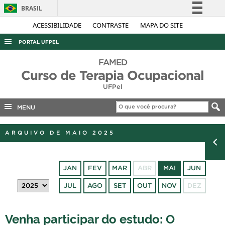
BRASIL
Simplifique!
ACESSIBILIDADE
CONTRASTE
MAPA DO SITE
Comunica BR
PORTAL UFPEL
Participe
ACESSO À INFORMAÇÃO
FAMED
Acesso à informação
Curso de Terapia Ocupacional
AUDITORIA
Legislação
UFPel
COBALTO
Canais
MENU
CONCURSOS
EDITAIS
ARQUIVO DE MAIO 2025
INTERNACIONAL
OUVIDORIA
JAN
FEV
MAR
ABR
MAI
JUN
PORTARIAS
JUL
AGO
SET
OUT
NOV
DEZ
TELEFONES
Venha participar do estudo: O