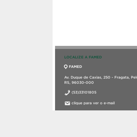
LOCALIZE A FAMED
FAMED
Av. Duque de Caxias, 250 - Fragata, Pel
RS, 96030-000
(53)33101805
clique para ver o e-mail
©2026 Curso de Terapia Ocupacional.
Criado com
WordPress
.
Tema desenvolvid