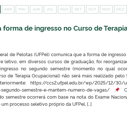
ABR
MAI
JUN
JUL
AGO
SET
OUT
NOV
DEZ
forma de ingresso no Curso de Terapi
eral de Pelotas (UFPel) comunica que a forma de ingresso
 letivo, em diversos cursos de graduação, foi reorganiza
o ingresso no segundo semestre (momento no qual oco
rso de Terapia Ocupacional) não será mais realizado pelo 
riormente: https://ccs2.ufpel.edu.br/wp/2025/12/30/u
-no-segundo-semestre-e-mantem-numero-de-vagas/
C
ndo semestre ocorrerá com base na nota do Exame Nacion
um processo seletivo próprio da UFPel, […]