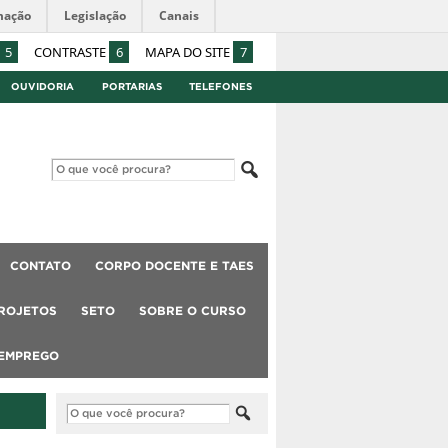
mação
Legislação
Canais
5
CONTRASTE
6
MAPA DO SITE
7
OUVIDORIA
PORTARIAS
TELEFONES
CONTATO
CORPO DOCENTE E TAES
ROJETOS
SETO
SOBRE O CURSO
 EMPREGO