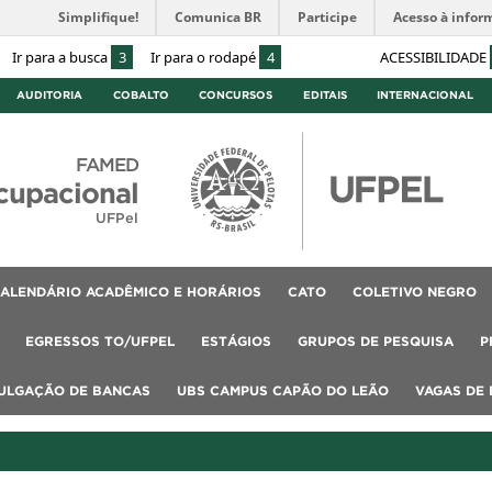
Simplifique!
Comunica BR
Participe
Acesso à infor
Ir para a busca
3
Ir para o rodapé
4
ACESSIBILIDADE
AUDITORIA
COBALTO
CONCURSOS
EDITAIS
INTERNACIONAL
FAMED
cupacional
UFPel
ALENDÁRIO ACADÊMICO E HORÁRIOS
CATO
COLETIVO NEGRO
EGRESSOS TO/UFPEL
ESTÁGIOS
GRUPOS DE PESQUISA
P
VULGAÇÃO DE BANCAS
UBS CAMPUS CAPÃO DO LEÃO
VAGAS DE