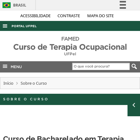
BRASIL
Simplifique!
ACESSIBILIDADE
CONTRASTE
MAPA DO SITE
Comunica BR
PORTAL UFPEL
Participe
ACESSO À INFORMAÇÃO
FAMED
Acesso à informação
Curso de Terapia Ocupacional
AUDITORIA
Legislação
UFPel
COBALTO
Canais
MENU
CONCURSOS
EDITAIS
Início
Sobre o Curso
INTERNACIONAL
SOBRE O CURSO
OUVIDORIA
PORTARIAS
TELEFONES
Curso de Bacharelado em Terapia