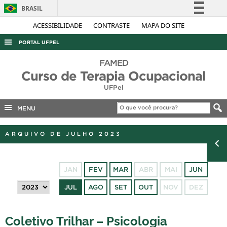
BRASIL
Simplifique!
ACESSIBILIDADE
CONTRASTE
MAPA DO SITE
Comunica BR
PORTAL UFPEL
Participe
ACESSO À INFORMAÇÃO
FAMED
Acesso à informação
Curso de Terapia Ocupacional
AUDITORIA
Legislação
UFPel
COBALTO
Canais
MENU
CONCURSOS
EDITAIS
ARQUIVO DE JULHO 2023
INTERNACIONAL
OUVIDORIA
JAN
FEV
MAR
ABR
MAI
JUN
PORTARIAS
JUL
AGO
SET
OUT
NOV
DEZ
TELEFONES
Coletivo Trilhar – Psicologia