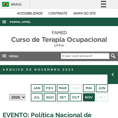
BRASIL
Simplifique!
ACESSIBILIDADE
CONTRASTE
MAPA DO SITE
Comunica BR
PORTAL UFPEL
Participe
ACESSO À INFORMAÇÃO
FAMED
Acesso à informação
Curso de Terapia Ocupacional
AUDITORIA
Legislação
UFPel
COBALTO
Canais
MENU
CONCURSOS
EDITAIS
ARQUIVO DE NOVEMBRO 2025
INTERNACIONAL
OUVIDORIA
JAN
FEV
MAR
ABR
MAI
JUN
PORTARIAS
JUL
AGO
SET
OUT
NOV
DEZ
TELEFONES
EVENTO: Política Nacional de