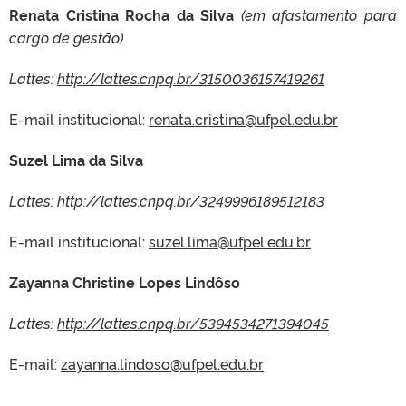
Renata Cristina Rocha da Silva
(em afastamento para
cargo de gestão)
Lattes:
http://lattes.cnpq.br/3150036157419261
E-mail institucional:
renata.cristina@ufpel.edu.br
Suzel Lima da Silva
Lattes:
http://lattes.cnpq.br/3249996189512183
E-mail institucional:
suzel.lima@ufpel.edu.br
Zayanna Christine Lopes Lindôso
Lattes:
http://lattes.cnpq.br/5394534271394045
E-mail:
zayanna.lindoso@ufpel.edu.br