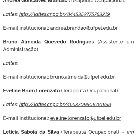
Andréa Gonçalves Brandão
(Terapeuta Ocupacional)
Lattes:
http://lattes.cnpq.br/8445352775783219
E-mail institucional:
andrea.brandao@ufpel.edu.br
Bruno Almeida Quevedo Rodrigues
(Assistente em
Administração)
Lattes:
E-mail institucional:
bruno.almeida@ufpel.edu.br
Eveline Brum Lorenzato
(Terapeuta Ocupacional)
Lattes:
http://lattes.cnpq.br/4663709808781838
E-mail institucional:
eveline.lorenzato@ufpel.edu.br
Letícia Saboia da Silva
(Terapeuta Ocupacional) –
em