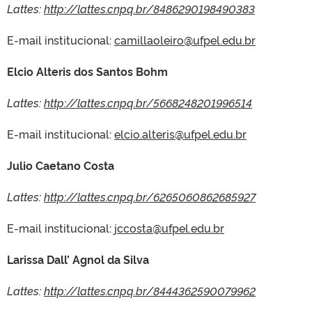
Lattes:
http://lattes.cnpq.br/8486290198490383
E-mail institucional:
camillaoleiro@ufpel.edu.br
Elcio Alteris dos Santos Bohm
Lattes:
http://lattes.cnpq.br/5668248201996514
E-mail institucional:
elcio.alteris@ufpel.edu.br
Julio Caetano Costa
Lattes:
http://lattes.cnpq.br/6265060862685927
E-mail institucional:
jccosta@ufpel.edu.br
Larissa Dall’ Agnol da Silva
Lattes:
http://lattes.cnpq.br/8444362590079962