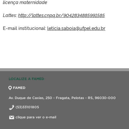
licença maternidade
Lattes:
http://lattes.cnpq.br/9042834885991585
E-mail institucional:
leticia.saboia@ufpel.edu.br
LOCALIZE A FAMED
FAMED
Av. Duque de Caxias, 250 - Fragata, Pelotas - RS, 96030-000
(53)33101805
clique para ver o e-mail