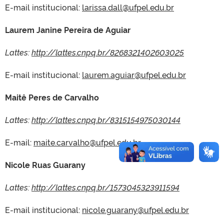
E-mail institucional:
larissa.dall@ufpel.edu.br
Laurem Janine Pereira de Aguiar
Lattes:
http://lattes.cnpq.br/8268321402603025
E-mail institucional:
laurem.aguiar@ufpel.edu.br
Maitê Peres de Carvalho
Lattes:
http://lattes.cnpq.br/8315154975030144
E-mail:
maite.carvalho@ufpel.edu.br
Nicole Ruas Guarany
Lattes:
http://lattes.cnpq.br/1573045323911594
E-mail institucional:
nicole.guarany@ufpel.edu.br