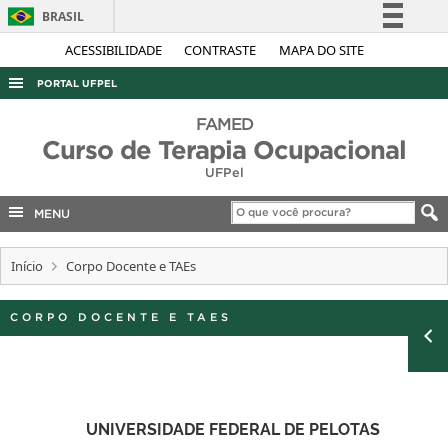
BRASIL
Simplifique!
ACESSIBILIDADE
CONTRASTE
MAPA DO SITE
Comunica BR
PORTAL UFPEL
Participe
ACESSO À INFORMAÇÃO
FAMED
Acesso à informação
Curso de Terapia Ocupacional
AUDITORIA
Legislação
UFPel
COBALTO
Canais
MENU
CONCURSOS
EDITAIS
Início
Corpo Docente e TAEs
INTERNACIONAL
CORPO DOCENTE E TAES
OUVIDORIA
PORTARIAS
TELEFONES
UNIVERSIDADE FEDERAL DE PELOTAS