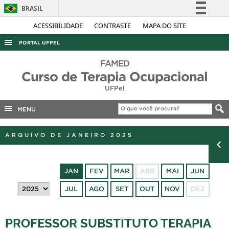
BRASIL
Simplifique!
ACESSIBILIDADE
CONTRASTE
MAPA DO SITE
Comunica BR
PORTAL UFPEL
Participe
ACESSO À INFORMAÇÃO
FAMED
Acesso à informação
Curso de Terapia Ocupacional
AUDITORIA
Legislação
UFPel
COBALTO
Canais
MENU
CONCURSOS
EDITAIS
ARQUIVO DE JANEIRO 2025
INTERNACIONAL
OUVIDORIA
JAN
FEV
MAR
ABR
MAI
JUN
PORTARIAS
JUL
AGO
SET
OUT
NOV
DEZ
TELEFONES
PROFESSOR SUBSTITUTO TERAPIA