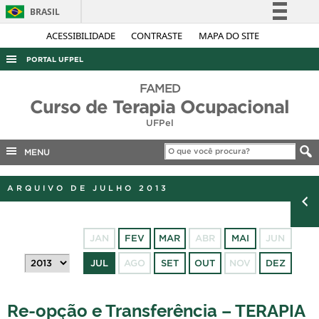
BRASIL
Simplifique!
ACESSIBILIDADE
CONTRASTE
MAPA DO SITE
Comunica BR
PORTAL UFPEL
Participe
ACESSO À INFORMAÇÃO
FAMED
Acesso à informação
Curso de Terapia Ocupacional
AUDITORIA
Legislação
UFPel
COBALTO
Canais
MENU
CONCURSOS
EDITAIS
ARQUIVO DE JULHO 2013
INTERNACIONAL
OUVIDORIA
JAN
FEV
MAR
ABR
MAI
JUN
PORTARIAS
JUL
AGO
SET
OUT
NOV
DEZ
TELEFONES
Re-opção e Transferência – TERAPIA