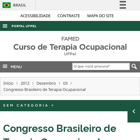
BRASIL
Simplifique!
ACESSIBILIDADE
CONTRASTE
MAPA DO SITE
Comunica BR
PORTAL UFPEL
Participe
ACESSO À INFORMAÇÃO
FAMED
Acesso à informação
Curso de Terapia Ocupacional
AUDITORIA
Legislação
UFPel
COBALTO
Canais
MENU
CONCURSOS
EDITAIS
Início
2012
Dezembro
03
Congresso Brasileiro de Terapia Ocupacional
INTERNACIONAL
OUVIDORIA
SEM CATEGORIA
>
PORTARIAS
TELEFONES
Congresso Brasileiro de