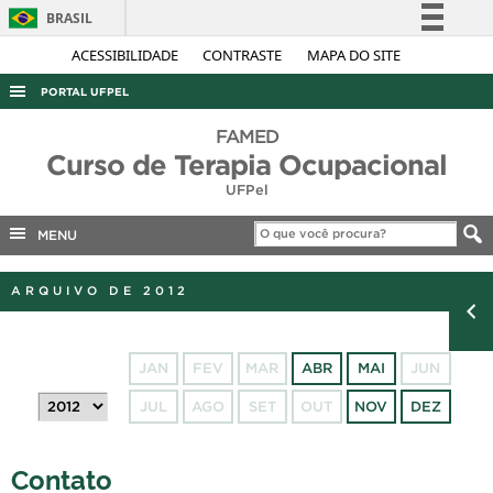
BRASIL
Simplifique!
ACESSIBILIDADE
CONTRASTE
MAPA DO SITE
Comunica BR
PORTAL UFPEL
Participe
ACESSO À INFORMAÇÃO
FAMED
Acesso à informação
Curso de Terapia Ocupacional
AUDITORIA
Legislação
UFPel
COBALTO
Canais
MENU
CONCURSOS
EDITAIS
ARQUIVO DE 2012
INTERNACIONAL
OUVIDORIA
JAN
FEV
MAR
ABR
MAI
JUN
PORTARIAS
JUL
AGO
SET
OUT
NOV
DEZ
TELEFONES
Contato