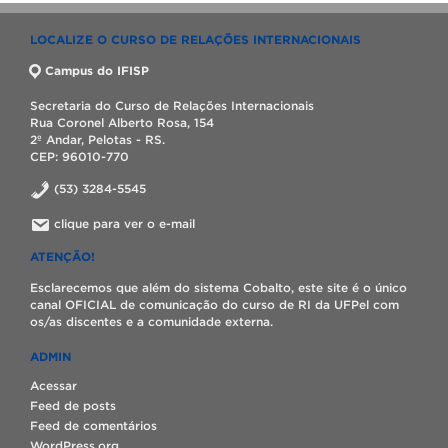
LOCALIZE O CURSO DE RELAÇÕES INTERNACIONAIS
Campus do IFISP
Secretaria do Curso de Relações Internacionais
Rua Coronel Alberto Rosa, 154
2º Andar, Pelotas - RS.
CEP: 96010-770
(53) 3284-5545
clique para ver o e-mail
ATENÇÃO!
Esclarecemos que além do sistema Cobalto, este site é o único
canal OFICIAL de comunicação do curso de RI da UFPel com
os/as discentes e a comunidade externa.
ADMIN
Acessar
Feed de posts
Feed de comentários
WordPress.org