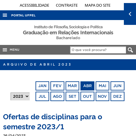
ACESSIBILIDADE
CONTRASTE
MAPA DO SITE
PORTAL UFPEL
ACESSO À INFORMAÇÃO
Instituto de Filosofia, Sociologia e Política
Graduação em Relações Internacionais
AUDITORIA
Bacharelado
COBALTO
MENU
CONCURSOS
ARQUIVO DE ABRIL 2023
EDITAIS
INTERNACIONAL
JAN
FEV
MAR
ABR
MAI
JUN
OUVIDORIA
JUL
AGO
SET
OUT
NOV
DEZ
PORTARIAS
TELEFONES
Ofertas de disciplinas para o
semestre 2023/1
26/04/2023