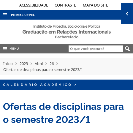
ACESSIBILIDADE
CONTRASTE
MAPA DO SITE
PORTAL UFPEL
ACESSO À INFORMAÇÃO
Instituto de Filosofia, Sociologia e Política
Graduação em Relações Internacionais
AUDITORIA
Bacharelado
COBALTO
MENU
CONCURSOS
Início
2023
Abril
26
EDITAIS
Ofertas de disciplinas para o semestre 2023/1
INTERNACIONAL
CALENDÁRIO ACADÊMICO
>
OUVIDORIA
PORTARIAS
Ofertas de disciplinas para
TELEFONES
o semestre 2023/1