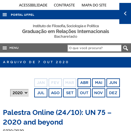
ACESSIBILIDADE
CONTRASTE
MAPA DO SITE
PORTAL UFPEL
ACESSO À INFORMAÇÃO
Instituto de Filosofia, Sociologia e Política
Graduação em Relações Internacionais
AUDITORIA
Bacharelado
COBALTO
MENU
CONCURSOS
ARQUIVO DE 7 OUT 2020
EDITAIS
INTERNACIONAL
JAN
FEV
MAR
ABR
MAI
JUN
OUVIDORIA
JUL
AGO
SET
OUT
NOV
DEZ
PORTARIAS
TELEFONES
Palestra Online (24/10): UN 75 –
2020 and beyond
07/10/2020