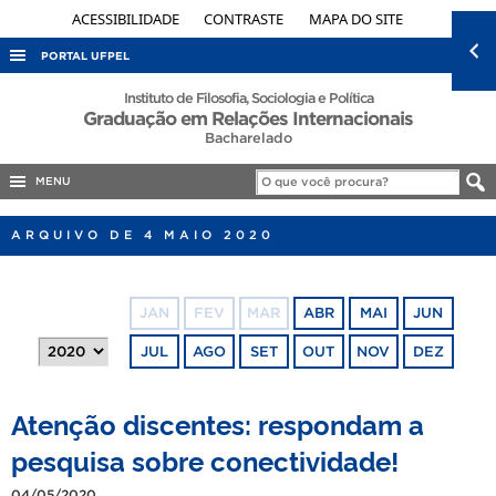
ACESSIBILIDADE
CONTRASTE
MAPA DO SITE
PORTAL UFPEL
ACESSO À INFORMAÇÃO
Instituto de Filosofia, Sociologia e Política
Graduação em Relações Internacionais
AUDITORIA
Bacharelado
COBALTO
MENU
CONCURSOS
ARQUIVO DE 4 MAIO 2020
EDITAIS
INTERNACIONAL
JAN
FEV
MAR
ABR
MAI
JUN
OUVIDORIA
JUL
AGO
SET
OUT
NOV
DEZ
PORTARIAS
TELEFONES
Atenção discentes: respondam a
pesquisa sobre conectividade!
04/05/2020