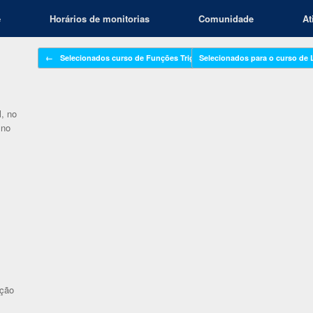
e
Horários de monitorias
Comunidade
At
Navegação de posts
←
Selecionados curso de Funções Trigonométricas,…
Selecionados para o curso de 
, no
 no
ição