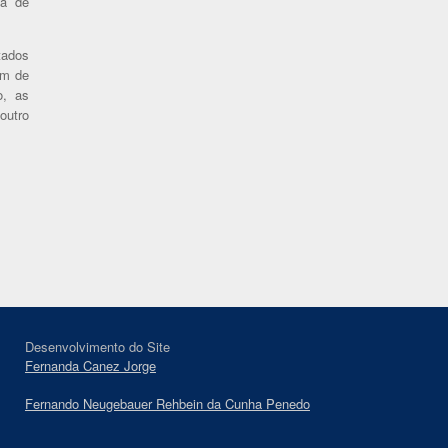
ca de
tados
em de
o, as
outro
Desenvolvimento do Site
Fernanda Canez Jorge
Fernando Neugebauer Rehbein da Cunha Penedo