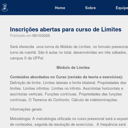
Skip
Home
Sobre
Equip
to
content
Inscrições abertas para curso de Limites
Publicado em
09/10/2025
Será oferecida uma turma do Módulo de Limites, no formato presencial
turno da manhã. São 6 aulas no total, desenvolvidas em três sábados,
campus II da UFPel.
Módulo de Limites
Conteúdos abordados no Curso (revisão da teoria e exercícios):
Definição de limite. Limites laterais e limite bilateral. Propriedades dos
limites. Limites infinitos. Limites no infinito. Assíntotas horizontais e
assíntotas verticais. Funções contínuas. Propriedades das funções
contínuas. O Teorema do Confronto. Cálculo de indeterminações.
Informações gerais:
Metodologia: A metodologia utilizada no curso presencial será a expos
de conteúdos, seguida da resolução de exercícios. A frequência será