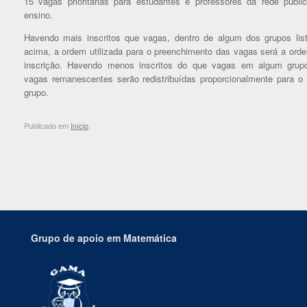
15
vagas prioritárias para estudantes e professores da rede públi
ensino.
Havendo mais inscritos que vagas, dentro de algum dos grupos lis
acima, a ordem utilizada para o preenchimento das vagas será a ord
inscrição. Havendo menos inscritos do que vagas em algum grup
vagas remanescentes serão redistribuídas proporcionalmente para o 
grupo.
Publicado em
Início
.
Grupo de apoio em Matemática