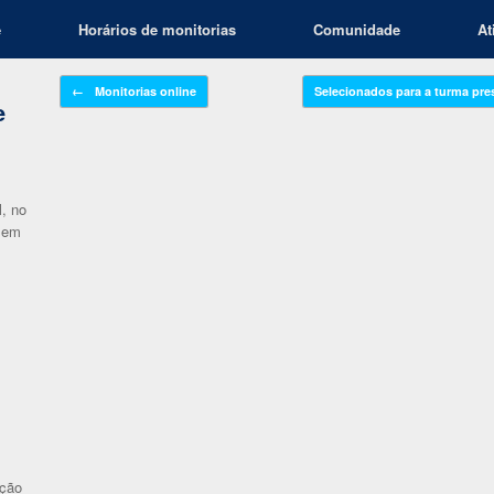
e
Horários de monitorias
Comunidade
At
Navegação de posts
←
Monitorias online
Selecionados para a turma pr
e
, no
, em
ição