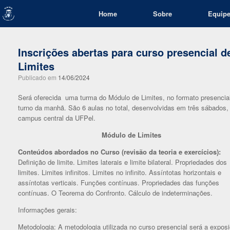
Skip
Home
Sobre
Equip
to
content
Inscrições abertas para curso presencial d
Limites
Publicado em
14/06/2024
Será oferecida uma turma do Módulo de Limites, no formato presencial
turno da manhã. São 6 aulas no total, desenvolvidas em três sábados
campus central da UFPel.
Módulo de Limites
Conteúdos abordados no Curso (revisão da teoria e exercícios):
Definição de limite. Limites laterais e limite bilateral. Propriedades dos
limites. Limites infinitos. Limites no infinito. Assíntotas horizontais e
assíntotas verticais. Funções contínuas. Propriedades das funções
contínuas. O Teorema do Confronto. Cálculo de indeterminações.
Informações gerais:
Metodologia: A metodologia utilizada no curso presencial será a expos