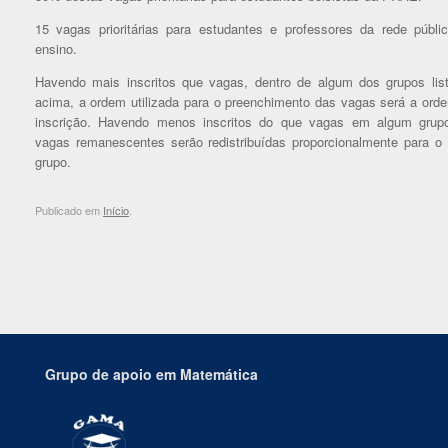
15
vagas prioritárias para estudantes e professores da rede públi
ensino.
Havendo mais inscritos que vagas, dentro de algum dos grupos lis
acima, a ordem utilizada para o preenchimento das vagas será a ord
inscrição. Havendo menos inscritos do que vagas em algum grup
vagas remanescentes serão redistribuídas proporcionalmente para o 
grupo.
Publicado em
Início
.
Grupo de apoio em Matemática