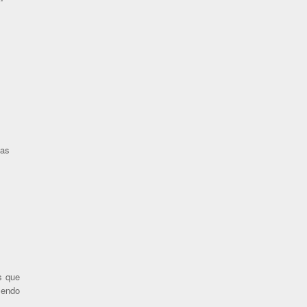
mas
s que
sendo