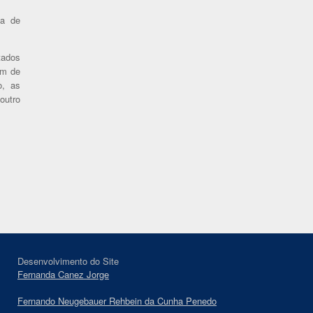
ca de
tados
em de
o, as
outro
Desenvolvimento do Site
Fernanda Canez Jorge
Fernando Neugebauer Rehbein da Cunha Penedo