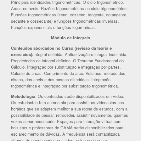
Principais identidades trigonométricas. O ciclo trigonométrico.
Arcos notáveis. Razões trigonométricas no ciclo trigonométrico.
Funções trigonométricas (seno, cosseno, tangente, cotangente,
secante e cossecante) e funções trigonométricas inversas.
Funções exponenciais e funções logarítmicas.
Módulo de Integrais
Conteúdos abordados no Curso (revisão da teoria e
exercícios):
Integral definida. Antiderivação e integral indefinida.
Propriedades da integral definida. O Teorema Fundamental do
Cálculo. Integração por substituição e integração por partes.
Cálculo de áreas. Comprimento de arco. Volumes: método dos
discos, dos anéis e das cascas cilíndricas. Integração
trigonométrica e integração por substituição trigonométrica.
Metodologia
: Os conteúdos serão disponibilizados em vídeo.
Os estudantes tem autonomia para assistir as videoaulas nos
horários que se adaptem melhor a sua rotina de estudos, com a
possibilidade de pausar, retroceder, assistir novamente, quantas
vezes achar necessário. Espaços para interação virtual com
bolsistas e professores do GAMA serão disponibilizados para
esclarecimento de dúvidas. A frequência será contabilizada
através de questionários enviados ao longo do curso.