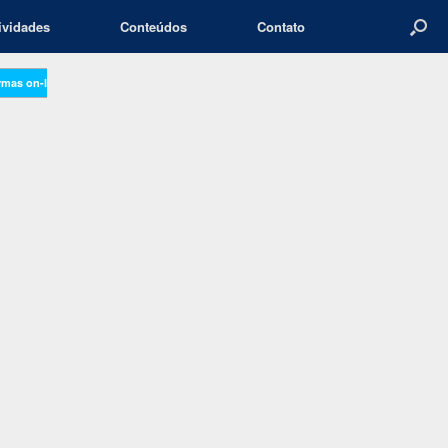
ividades
Conteúdos
Contato
urmas on-line…
→