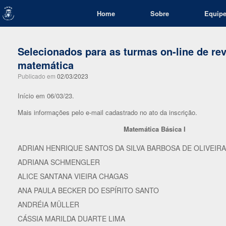
Skip
Home
Sobre
Equip
to
content
Selecionados para as turmas on-line de re
matemática
Publicado em
02/03/2023
Início em 06/03/23.
Mais informações pelo e-mail cadastrado no ato da inscrição.
Matemática Básica I
ADRIAN HENRIQUE SANTOS DA SILVA BARBOSA DE OLIVEIRA
ADRIANA SCHMENGLER
ALICE SANTANA VIEIRA CHAGAS
ANA PAULA BECKER DO ESPÍRITO SANTO
ANDRÉIA MÜLLER
CÁSSIA MARILDA DUARTE LIMA