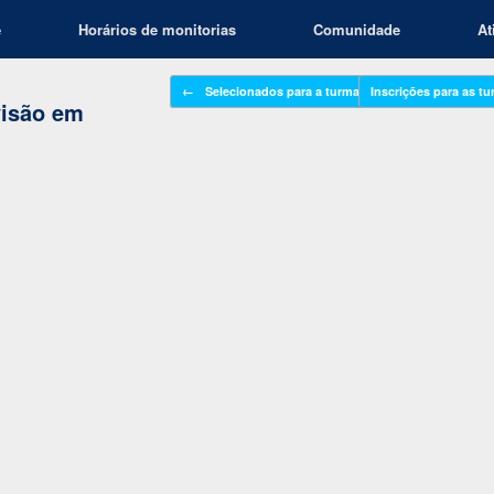
e
Horários de monitorias
Comunidade
At
Navegação de posts
←
Selecionados para a turma presencial…
Inscrições para as t
visão em