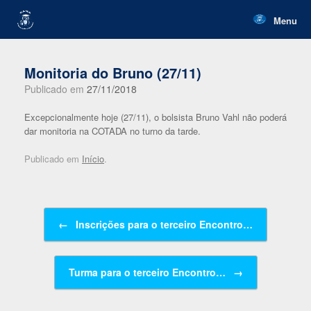
Skip
to
Menu
content
Monitoria do Bruno (27/11)
Publicado em
27/11/2018
Excepcionalmente hoje (27/11), o bolsista Bruno Vahl não poderá
dar monitoria na COTADA no turno da tarde.
Publicado em
Início
.
Navegação de posts
←
Inscrições para o terceiro Encontro…
Turma para o terceiro Encontro…
→