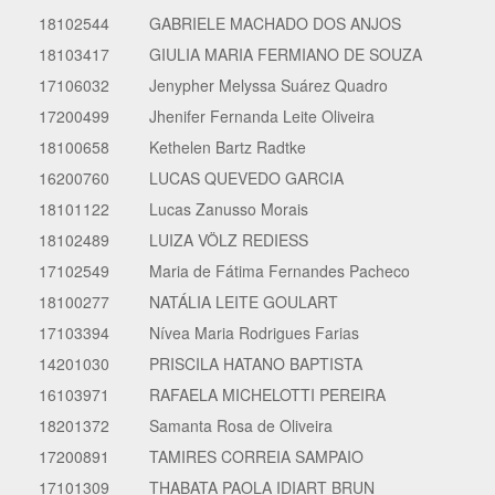
18102544
GABRIELE MACHADO DOS ANJOS
18103417
GIULIA MARIA FERMIANO DE SOUZA
17106032
Jenypher Melyssa Suárez Quadro
17200499
Jhenifer Fernanda Leite Oliveira
18100658
Kethelen Bartz Radtke
16200760
LUCAS QUEVEDO GARCIA
18101122
Lucas Zanusso Morais
18102489
LUIZA VÖLZ REDIESS
17102549
Maria de Fátima Fernandes Pacheco
18100277
NATÁLIA LEITE GOULART
17103394
Nívea Maria Rodrigues Farias
14201030
PRISCILA HATANO BAPTISTA
16103971
RAFAELA MICHELOTTI PEREIRA
18201372
Samanta Rosa de Oliveira
17200891
TAMIRES CORREIA SAMPAIO
17101309
THABATA PAOLA IDIART BRUN