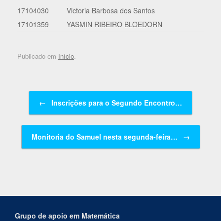
17104030
Victoria Barbosa dos Santos
17101359
YASMIN RIBEIRO BLOEDORN
Publicado em
Início
.
Navegação de posts
←
Inscrições para o Segundo Encontro…
Monitoria do Samuel nesta segunda-feira…
→
Grupo de apoio em Matemática