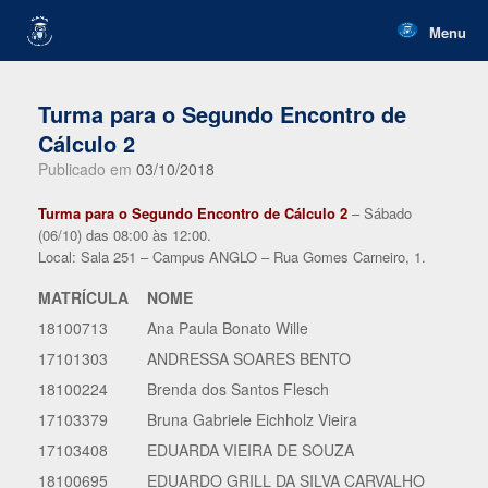
Skip
to
Menu
content
Turma para o Segundo Encontro de
Cálculo 2
Publicado em
03/10/2018
Turma para o Segundo Encontro de Cálculo 2
– Sábado
(06/10) das 08:00 às 12:00.
Local: Sala 251 – Campus ANGLO – Rua Gomes Carneiro, 1.
MATRÍCULA
NOME
18100713
Ana Paula Bonato Wille
17101303
ANDRESSA SOARES BENTO
18100224
Brenda dos Santos Flesch
17103379
Bruna Gabriele Eichholz Vieira
17103408
EDUARDA VIEIRA DE SOUZA
18100695
EDUARDO GRILL DA SILVA CARVALHO