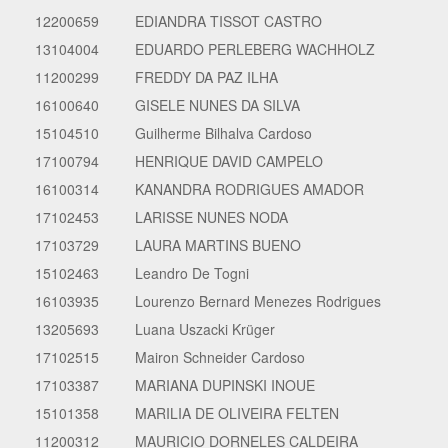
12200659
EDIANDRA TISSOT CASTRO
13104004
EDUARDO PERLEBERG WACHHOLZ
11200299
FREDDY DA PAZ ILHA
16100640
GISELE NUNES DA SILVA
15104510
Guilherme Bilhalva Cardoso
17100794
HENRIQUE DAVID CAMPELO
16100314
KANANDRA RODRIGUES AMADOR
17102453
LARISSE NUNES NODA
17103729
LAURA MARTINS BUENO
15102463
Leandro De Togni
16103935
Lourenzo Bernard Menezes Rodrigues
13205693
Luana Uszacki Krüger
17102515
Mairon Schneider Cardoso
17103387
MARIANA DUPINSKI INOUE
15101358
MARILIA DE OLIVEIRA FELTEN
11200312
MAURICIO DORNELES CALDEIRA