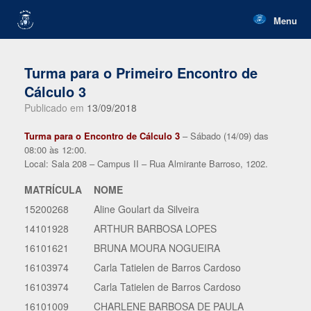
Skip
to
Menu
content
Turma para o Primeiro Encontro de
Cálculo 3
Publicado em
13/09/2018
Turma para o Encontro de Cálculo 3
– Sábado (14/09) das
08:00 às 12:00.
Local: Sala 208 – Campus II – Rua Almirante Barroso, 1202.
MATRÍCULA
NOME
15200268
Aline Goulart da Silveira
14101928
ARTHUR BARBOSA LOPES
16101621
BRUNA MOURA NOGUEIRA
16103974
Carla Tatielen de Barros Cardoso
16103974
Carla Tatielen de Barros Cardoso
16101009
CHARLENE BARBOSA DE PAULA