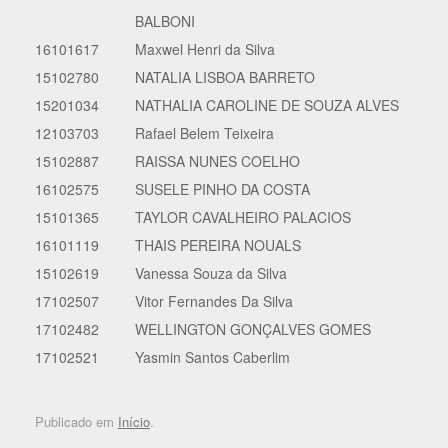
BALBONI
16101617
Maxwel Henri da Silva
15102780
NATALIA LISBOA BARRETO
15201034
NATHALIA CAROLINE DE SOUZA ALVES
12103703
Rafael Belem Teixeira
15102887
RAISSA NUNES COELHO
16102575
SUSELE PINHO DA COSTA
15101365
TAYLOR CAVALHEIRO PALACIOS
16101119
THAIS PEREIRA NOUALS
15102619
Vanessa Souza da Silva
17102507
Vitor Fernandes Da Silva
17102482
WELLINGTON GONÇALVES GOMES
17102521
Yasmin Santos Caberlim
Publicado em
Início
.