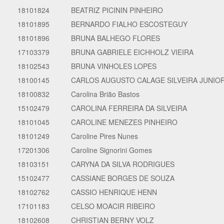
18101824
BEATRIZ PICININ PINHEIRO
18101895
BERNARDO FIALHO ESCOSTEGUY
18101896
BRUNA BALHEGO FLORES
17103379
BRUNA GABRIELE EICHHOLZ VIEIRA
18102543
BRUNA VINHOLES LOPES
18100145
CARLOS AUGUSTO CALAGE SILVEIRA JUNIO
18100832
Carolina Brião Bastos
15102479
CAROLINA FERREIRA DA SILVEIRA
18101045
CAROLINE MENEZES PINHEIRO
18101249
Caroline Pires Nunes
17201306
Caroline Signorini Gomes
18103151
CARYNA DA SILVA RODRIGUES
15102477
CASSIANE BORGES DE SOUZA
18102762
CASSIO HENRIQUE HENN
17101183
CELSO MOACIR RIBEIRO
18102608
CHRISTIAN BERNY VOLZ