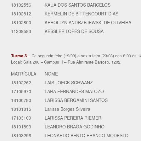
18102556
KAUA DOS SANTOS BARCELOS
18102812
KERMELIN DE BITTENCOURT DIAS
18102800
KEROLLYN ANDRZEJEWSKI DE OLIVEIRA
11209583
KESSLER LOPES DE SOUSA
Turma 3
– De segunda-feira (19/03) a sexta-feira (23/03) das 8:00 às 1
Local: Sala 206 – Campus II – Rua Almirante Barroso, 1202.
MATRÍCULA
NOME
18102262
LAÍS LOECK SCHWANZ
17105970
LARA FERNANDES MATOZO
18100780
LARISSA BERGAMINI SANTOS
18101815
Larissa Borges Silveira
17103109
LARISSA PEREIRA RIEMER
18101893
LEANDRO BRAGA GODINHO
18103296
LEONARDO BENTO FRANCO MODESTO