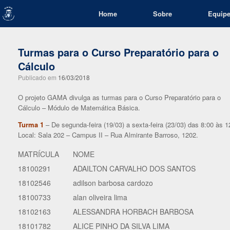
Skip
Home
Sobre
Equip
to
content
Turmas para o Curso Preparatório para o
Cálculo
Publicado em
16/03/2018
O projeto GAMA divulga as turmas para o Curso Preparatório para o
Cálculo – Módulo de Matemática Básica.
Turma 1
– De segunda-feira (19/03) a sexta-feira (23/03) das 8:00 às 1
Local: Sala 202 – Campus II – Rua Almirante Barroso, 1202.
MATRÍCULA
NOME
18100291
ADAILTON CARVALHO DOS SANTOS
18102546
adilson barbosa cardozo
18100733
alan oliveira lima
18102163
ALESSANDRA HORBACH BARBOSA
18101782
ALICE PINHO DA SILVA LIMA