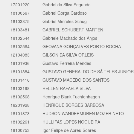
17201220
Gabriel da Silva Segundo
18100567
Gabriel Gorga Cardoso
18103375
Gabriel Meireles Schug
18103481
GABRIEL SCHUBERT MARTEN
18102544
Gabriele Machado dos Anjos
18102564
GEOVANA GONÇALVES PORTO ROCHA
12104083
GILSON DA SILVA ORLEIS
18101936
Gustavo Ferreira Mendes
18101384
GUSTAVO GENERALDO DE SÁ TELES JUNIOR
18101416
GUSTAVO MACEDO DOS SANTOS
18103198
HELLEN RAFAELA SILVA
18102568
Henrique Blank Tuchtenhagen
16201928
HENRIQUE BORGES BARBOSA
18101873
HUDSON WANDERMUREN MOZER NETO
18102261
HULLIFAS LOPES NOGUEIRA
18100753
Igor Felipe de Abreu Soares