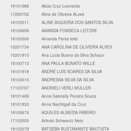
18101986
Alicia Cruz Leonardo
17200752
Aline de Oliveira ALves
18103511
ALINE SIQUEIRA DOS SANTOS SILVA
18100656
AMANDA FONSECA LEITZKE
18103306
Amanda Peres leite
15201734
ANA CAROLINA DE OLIVEIRA ALVES
15201910
Ana Lúcia Bueno da Silva Schaun
18100713
ANA PAULA BONATO WILLE
18101918
ANDRÉ LUÍS SOARES DA SILVA
18102610
ANDRESSA SILVA DA SILVA
17103707
ANDRIELI VERLI MULLER
18101469
Anna Gabrielly Pereira Souza
18101933
Anna Nachtigall da Cruz
18100674
AQUILES ALMEIDA RIBEIRO
17102553
Arlindo Schwantz Neto
18102079
BATSEBA BUSTAMANTE BAUTISTA