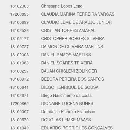
18102363
Christiane Lopes Leite
17200895
CLAUDIA MARINA FERREIRA VARGAS
18100699
CLAUDIO LEME DE ARAUJO JUNIOR
18102528
CRISTIAN TORRES AMARAL
18102177
CRISTOPHER BORGES SILVEIRA
18100727
DAIMON DE OLIVEIRA MARTINS
18102008
DANIEL RAMOS MARTINS
18101088
DANIEL SOARES TEIXEIRA
18100297
DAUAN GHISLENI ZOLINGER
18100972
DEBORA PEREIRA DOS SANTOS
18100641
DIEGO HENRIQUE DE SOUSA
18102671
Diego Nascimento da costa
17200862
DIONAINE LUCENA NUNES
18100007
Domênica Pinheiro Francisco
18100570
DOUGLAS LEMKE MAASS
18101940
EDUARDO RODRIGUES GONÇALVES