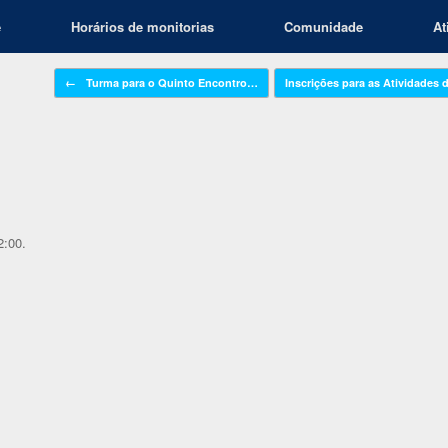
e
Horários de monitorias
Comunidade
At
Navegação de posts
←
Turma para o Quinto Encontro…
Inscrições para as Atividades
2:00.