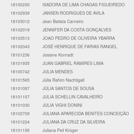
18100230
ISADORA DE LIMA CHAGAS FIGUEIREDO
18102939
JANSEN RODRIGUES DE AVILA
18103012
Jean Batista Carneiro
18102019
JENNIFER DA COSTA GONÇALVES
18103513
JOAO PEDRO DE OLIVEIRA YBARRA
18102043
JOSÉ HENRIQUE DE FARIAS RANGEL
18101236
Josiane Konradt
18101935
JUAN GABRIEL RAMIRES LIMA
18100742
JULIA MENDES
18101565
Júlia Rahim Nachtigall
18101097
JÚLIA SANTOS DE SOUSA
18101107
JULIA SCHELLIN CAVALHEIRO
18101030
JULIA VIGHI DONINI
18102709
JULIANA APARECIDA BENITES CONCEIÇÃO
18101224
JULIANA DA CRUZ DA SILVEIRA
18101195
Juliana Peil Krüger