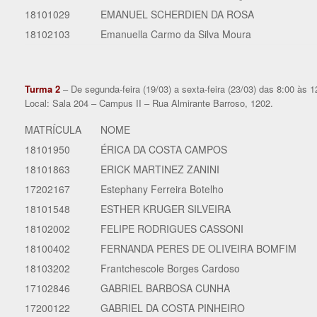
18101029
EMANUEL SCHERDIEN DA ROSA
18102103
Emanuella Carmo da Silva Moura
Turma 2
– De segunda-feira (19/03) a sexta-feira (23/03) das 8:00 às 1
Local: Sala 204 – Campus II – Rua Almirante Barroso, 1202.
MATRÍCULA
NOME
18101950
ÉRICA DA COSTA CAMPOS
18101863
ERICK MARTINEZ ZANINI
17202167
Estephany Ferreira Botelho
18101548
ESTHER KRUGER SILVEIRA
18102002
FELIPE RODRIGUES CASSONI
18100402
FERNANDA PERES DE OLIVEIRA BOMFIM
18103202
Frantchescole Borges Cardoso
17102846
GABRIEL BARBOSA CUNHA
17200122
GABRIEL DA COSTA PINHEIRO