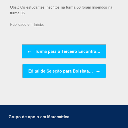
Obs.: Os estudantes inscritos na turma 06 foram inseridos na
turma 05.
Publicado em
Início
.
Navegação de posts
←
Turma para o Terceiro Encontro…
Edital de Seleção para Bolsista…
→
Grupo de apoio em Matemática