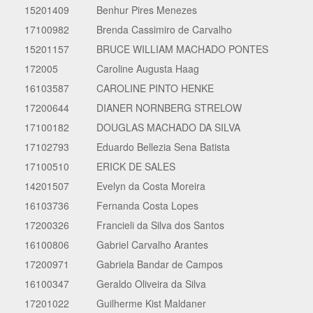
15201409
Benhur Pires Menezes
17100982
Brenda Cassimiro de Carvalho
15201157
BRUCE WILLIAM MACHADO PONTES
172005
Caroline Augusta Haag
16103587
CAROLINE PINTO HENKE
17200644
DIANER NORNBERG STRELOW
17100182
DOUGLAS MACHADO DA SILVA
17102793
Eduardo Bellezia Sena Batista
17100510
ERICK DE SALES
14201507
Evelyn da Costa Moreira
16103736
Fernanda Costa Lopes
17200326
Francieli da Silva dos Santos
16100806
Gabriel Carvalho Arantes
17200971
Gabriela Bandar de Campos
16100347
Geraldo Oliveira da Silva
17201022
Guilherme Kist Maldaner