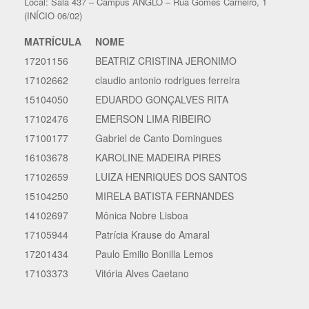
Local: Sala 437 – Campus ANGLO – Rua Gomes Carneiro, 1
(INÍCIO 06/02)
MATRÍCULA
NOME
17201156
BEATRIZ CRISTINA JERONIMO
17102662
claudio antonio rodrigues ferreira
15104050
EDUARDO GONÇALVES RITA
17102476
EMERSON LIMA RIBEIRO
17100177
Gabriel de Canto Domingues
16103678
KAROLINE MADEIRA PIRES
17102659
LUIZA HENRIQUES DOS SANTOS
15104250
MIRELA BATISTA FERNANDES
14102697
Mônica Nobre Lisboa
17105944
Patrícia Krause do Amaral
17201434
Paulo Emilio Bonilla Lemos
17103373
Vitória Alves Caetano