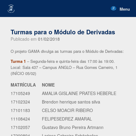
Skip
to
Menu
content
Turmas para o Módulo de Derivadas
Publicado em
01/02/2018
O projeto GAMA divulga as turmas para o Módulo de Derivadas:
Turma 1
– Segunda-feira e quinta-feira das 17:00 às 19:00.
Local: Sala 437 – Campus ANGLO – Rua Gomes Carneiro, 1
(INÍCIO 05/02)
MATRÍCULA
NOME
17105249
AMALIA GISLAINE PRATES HEBERLE
17102324
Brendon henrique santos silva
17101183
CELSO MOACIR RIBEIRO
11108424
FELIPESEDREZ AMARAL
17102057
Gustavo Bruno Pereira Artmann
17200894
Larissa Cabreira Schönhofen