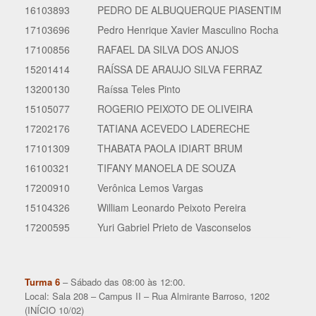
16103893
PEDRO DE ALBUQUERQUE PIASENTIM
17103696
Pedro Henrique Xavier Masculino Rocha
17100856
RAFAEL DA SILVA DOS ANJOS
15201414
RAÍSSA DE ARAUJO SILVA FERRAZ
13200130
Raíssa Teles Pinto
15105077
ROGERIO PEIXOTO DE OLIVEIRA
17202176
TATIANA ACEVEDO LADERECHE
17101309
THABATA PAOLA IDIART BRUM
16100321
TIFANY MANOELA DE SOUZA
17200910
Verônica Lemos Vargas
15104326
William Leonardo Peixoto Pereira
17200595
Yuri Gabriel Prieto de Vasconselos
Turma 6
– Sábado das 08:00 às 12:00.
Local: Sala 208 – Campus II – Rua Almirante Barroso, 1202
(INÍCIO 10/02)