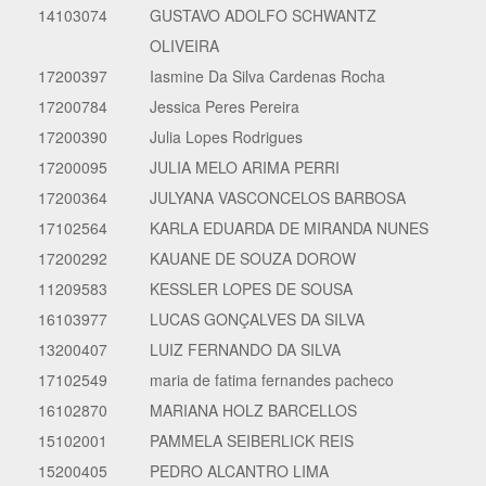
14103074
GUSTAVO ADOLFO SCHWANTZ
OLIVEIRA
17200397
Iasmine Da Silva Cardenas Rocha
17200784
Jessica Peres Pereira
17200390
Julia Lopes Rodrigues
17200095
JULIA MELO ARIMA PERRI
17200364
JULYANA VASCONCELOS BARBOSA
17102564
KARLA EDUARDA DE MIRANDA NUNES
17200292
KAUANE DE SOUZA DOROW
11209583
KESSLER LOPES DE SOUSA
16103977
LUCAS GONÇALVES DA SILVA
13200407
LUIZ FERNANDO DA SILVA
17102549
maria de fatima fernandes pacheco
16102870
MARIANA HOLZ BARCELLOS
15102001
PAMMELA SEIBERLICK REIS
15200405
PEDRO ALCANTRO LIMA