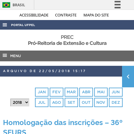
BRASIL
Simplifique!
ACESSIBILIDADE
CONTRASTE
MAPA DO SITE
Comunica BR
PORTAL UFPEL
Participe
ACESSO À INFORMAÇÃO
PREC
Acesso à informação
Pró-Reitoria de Extensão e Cultura
AUDITORIA
Legislação
MENU
COBALTO
Canais
CONCURSOS
ARQUIVO DE 22/05/2018 15:17
EDITAIS
INTERNACIONAL
JAN
FEV
MAR
ABR
MAI
JUN
OUVIDORIA
JUL
AGO
SET
OUT
NOV
DEZ
PORTARIAS
TELEFONES
Homologação das inscrições – 36º
SEURS