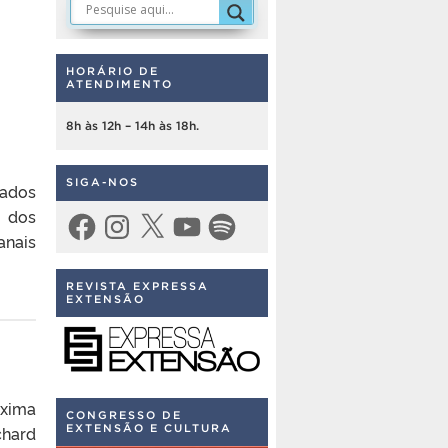
HORÁRIO DE
ATENDIMENTO
8h às 12h – 14h às 18h.
SIGA-NOS
cados
 dos
Facebook
Instagram
X
YouTube
Spotify
anais
REVISTA EXPRESSA
EXTENSÃO
óxima
CONGRESSO DE
chard
EXTENSÃO E CULTURA