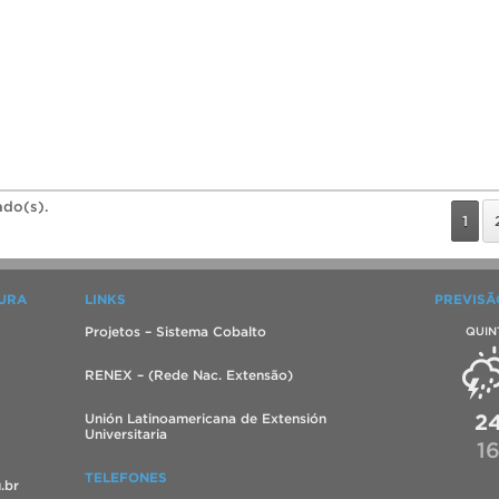
ado(s).
1
TURA
LINKS
PREVISÃ
Projetos – Sistema Cobalto
QUIN
RENEX – (Rede Nac. Extensão)
2
Unión Latinoamericana de Extensión
Universitaria
1
TELEFONES
.br