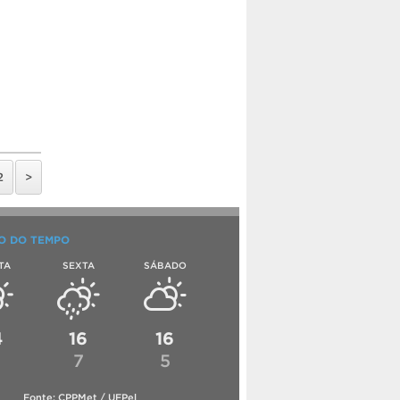
2
>
O DO TEMPO
TA
SEXTA
SÁBADO
4
16
16
6
7
5
Fonte: CPPMet / UFPel