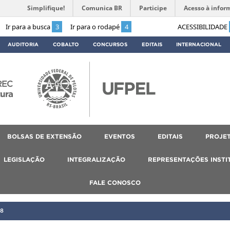
Simplifique!
Comunica BR
Participe
Acesso à infor
Ir para a busca
3
Ir para o rodapé
4
ACESSIBILIDADE
AUDITORIA
COBALTO
CONCURSOS
EDITAIS
INTERNACIONAL
REC
tura
BOLSAS DE EXTENSÃO
EVENTOS
EDITAIS
PROJET
LEGISLAÇÃO
INTEGRALIZAÇÃO
REPRESENTAÇÕES INSTI
FALE CONOSCO
8