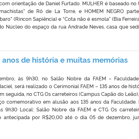
a, com orientação de Daniel Furtado. MULHER é baseado no 
 machistas” de Rô de La Torre, e HOMEM NEGRO parte
aro” (Rincon Sapiência) e “Cota não é esmola” (Bia Ferreira
do Núcleo do espaço da rua Andrade Neves, casa que sed
 anos de história e muitas memórias
embro, às 9h30, no Salão Nobre da FAEM – Faculdad
ciel, será realizado o Cerimonial FAEM – 135 anos de histó
m seguida, no CTG Os carreteiros (Campus Capão do Leão),
ço comemorativo em alusão aos 135 anos da Faculdade. 
s 9h30 Local: Salão Nobre da FAEM e CTG Os carretei
ntecipada por R$20,00 até o dia 05 de dezembro, ju