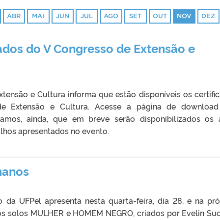
ABR
MAI
JUN
JUL
AGO
SET
OUT
NOV
DEZ
cados do V Congresso de Extensão e
xtensão e Cultura informa que estão disponíveis os certifi
e Extensão e Cultura. Acesse a página de download
rmamos, ainda, que em breve serão disponibilizados os 
alhos apresentados no evento.
manos
 da UFPel apresenta nesta quarta-feira, dia 28, e na pr
0, os solos MULHER e HOMEM NEGRO, criados por Evelin Su