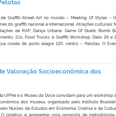
Pelotas
 de Graffiti-Street-Art no mundo – Meeting Of Styles – t
s do graffiti nacional e internacional. Atrações culturais: 
sentações de RAP; Dança Urbana; Game Of Skate; Bomb Ba
mento; DJs, Food Trucks, e Graffiti Workshop. Data: 24 e 
Rua conde de porto alegre 120, centro – Pelotas. O Eve
de Valoração Socioeconômica dos
da UFPel e o Museu do Doce convidam para um workshop 
conômica dos museus, organizado pelo Instituto Brasilei
pelo Núcleo de Estudos em Economia Criativa e da Cultu
O objetivo é apresentar uma proposta de metodologia