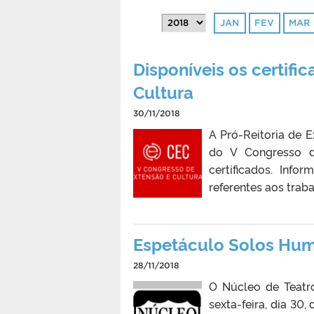
JAN
FEV
MAR
Disponíveis os certifi
Cultura
30/11/2018
A Pró-Reitoria de E
do V Congresso d
certificados. Info
referentes aos trab
Espetáculo Solos Hu
28/11/2018
O Núcleo de Teatro
sexta-feira, dia 3