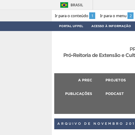
BRASIL
Ir para o conteúdo
1
Ir para o menu
2
PORTAL UFPEL
ACESSO À INFORMAÇÃO
P
Pró-Reitoria de Extensão e Cul
A PREC
PROJETOS
PUBLICAÇÕES
PODCAST
ARQUIVO DE NOVEMBRO 201