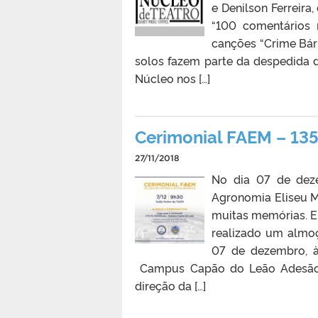
e Denilson Ferreir
“100 comentários
canções “Crime Bárb
solos fazem parte da despedida 
Núcleo nos […]
Cerimonial FAEM – 135
27/11/2018
No dia 07 de dez
Agronomia Eliseu Ma
muitas memórias. E
realizado um almo
07 de dezembro, à
Campus Capão do Leão Adesão a
direção da […]