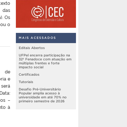
texto
 das
). Os
iou o
MAIS ACESSADOS
Editais Abertos
UFPel encerra participação na
32ª Fenadoce com atuação em
múltiplas frentes e forte
impacto social
e de
Certificados
ria e
Tutoriais
 será
Desafio Pré-Universitário
Data:
Popular amplia acesso à
universidade em até 70% no
ros –
primeiro semestre de 2026
nto à