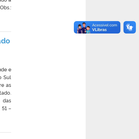
Obs.:
ado
nde e
o Sul
re as
tado.
 das
 51 –