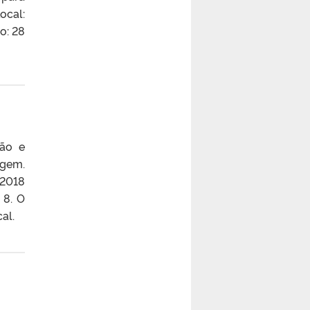
ocal:
o: 28
são e
agem.
/2018
 8. O
al.