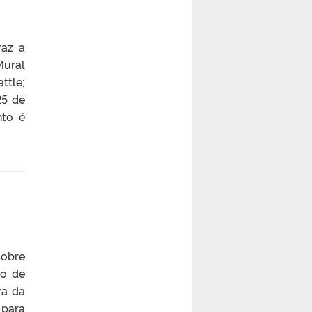
raz a
Mural
ttle;
25 de
nto é
sobre
ro de
ra da
 para