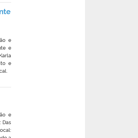
nte
são e
nte e
Karla
ito e
cal.
são e
: Das
ocal:
ado a