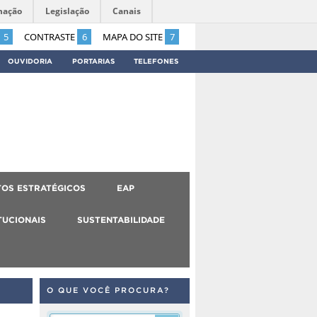
mação
Legislação
Canais
5
CONTRASTE
6
MAPA DO SITE
7
OUVIDORIA
PORTARIAS
TELEFONES
OS ESTRATÉGICOS
EAP
TUCIONAIS
SUSTENTABILIDADE
O QUE VOCÊ PROCURA?