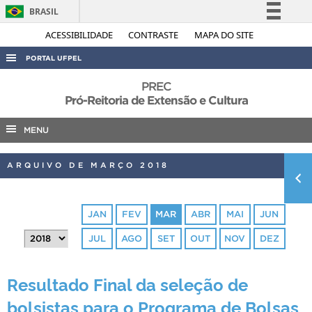
BRASIL
Simplifique!
ACESSIBILIDADE
CONTRASTE
MAPA DO SITE
Comunica BR
PORTAL UFPEL
Participe
ACESSO À INFORMAÇÃO
PREC
Acesso à informação
Pró-Reitoria de Extensão e Cultura
AUDITORIA
Legislação
MENU
COBALTO
Canais
CONCURSOS
ARQUIVO DE MARÇO 2018
EDITAIS
INTERNACIONAL
JAN
FEV
MAR
ABR
MAI
JUN
OUVIDORIA
JUL
AGO
SET
OUT
NOV
DEZ
PORTARIAS
TELEFONES
Resultado Final da seleção de
bolsistas para o Programa de Bolsas