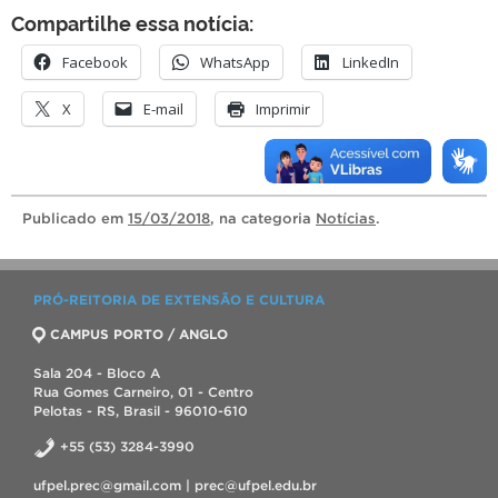
Compartilhe essa notícia:
Facebook
WhatsApp
LinkedIn
X
E-mail
Imprimir
Publicado
em
15/03/2018
, na categoria
Notícias
.
PRÓ-REITORIA DE EXTENSÃO E CULTURA
CAMPUS PORTO / ANGLO
Sala 204 - Bloco A
Rua Gomes Carneiro, 01 - Centro
Pelotas - RS, Brasil - 96010-610
+55 (53) 3284-3990
ufpel.prec@gmail.com | prec@ufpel.edu.br