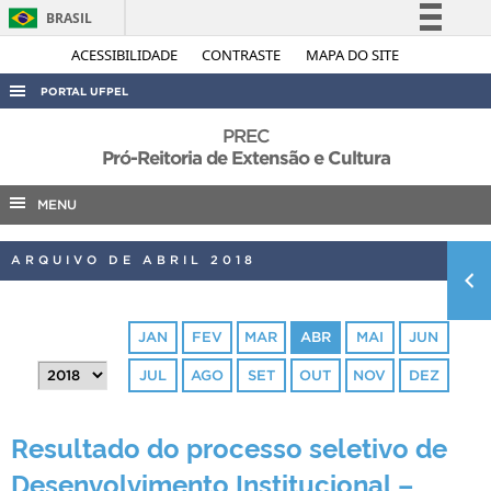
BRASIL
Simplifique!
ACESSIBILIDADE
CONTRASTE
MAPA DO SITE
Comunica BR
PORTAL UFPEL
Participe
ACESSO À INFORMAÇÃO
PREC
Acesso à informação
Pró-Reitoria de Extensão e Cultura
AUDITORIA
Legislação
MENU
COBALTO
Canais
CONCURSOS
ARQUIVO DE ABRIL 2018
EDITAIS
INTERNACIONAL
JAN
FEV
MAR
ABR
MAI
JUN
OUVIDORIA
JUL
AGO
SET
OUT
NOV
DEZ
PORTARIAS
TELEFONES
Resultado do processo seletivo de
Desenvolvimento Institucional –