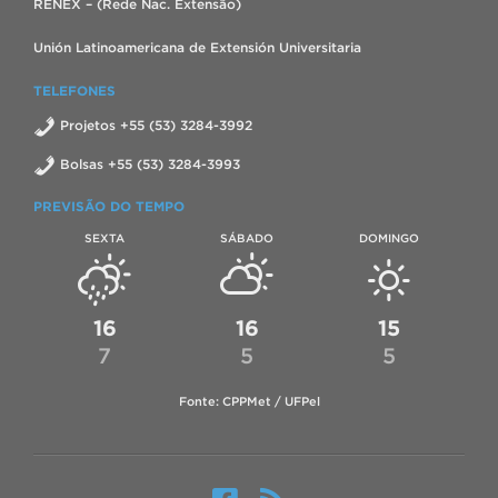
RENEX – (Rede Nac. Extensão)
Unión Latinoamericana de Extensión Universitaria
TELEFONES
Projetos +55 (53) 3284-3992
Bolsas +55 (53) 3284-3993
PREVISÃO DO TEMPO
SEXTA
SÁBADO
DOMINGO
16
16
15
7
5
5
Fonte: CPPMet / UFPel