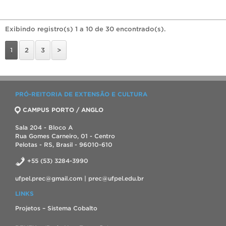
Exibindo registro(s) 1 a 10 de 30 encontrado(s).
1
2
3
>
PRÓ-REITORIA DE EXTENSÃO E CULTURA
CAMPUS PORTO / ANGLO
Sala 204 - Bloco A
Rua Gomes Carneiro, 01 - Centro
Pelotas - RS, Brasil - 96010-610
+55 (53) 3284-3990
ufpel.prec@gmail.com | prec@ufpel.edu.br
LINKS
Projetos – Sistema Cobalto