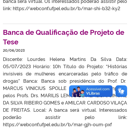
banca será virtual. Os interessados poderão assistir pelo
link: https://webconf.ufpel.edu.br/b/mar-shi-b32-ky2
Banca de Qualificação de Projeto de
Tese
20/06/2023
Discente: Lourdes Helena Martins Da Silva Data:
05/07/2023 Horário: 10h Título do Projeto: “Histórias
invisíveis de mulheres encarceradas pelo tráfico de
drogas” Banca: Banca sob presidência do Prof. Dr.
MARCUS VINICIUS SPOLLE (orientador) e composta
pelos Profs. Drs. MARILIS LEMOS DE ALMEIDA, SIMONE
DA SILVA RIBEIRO GOMES e AMILCAR CARDOSO VILAÇA
DE FREITAS. Local: A banca será virtual. Interessados
poderão assistir pelo link:
https://webconf.ufpel.edu.br/b/mar-gjh-oum-pxf