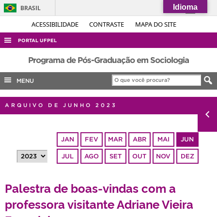
Idioma
BRASIL
Simplifique!
ACESSIBILIDADE
CONTRASTE
MAPA DO SITE
Comunica BR
PORTAL UFPEL
Participe
ACESSO À INFORMAÇÃO
Programa de Pós-Graduação em Sociologia
Acesso à informação
AUDITORIA
MENU
Legislação
COBALTO
Canais
ARQUIVO DE JUNHO 2023
CONCURSOS
EDITAIS
JAN
FEV
MAR
ABR
MAI
JUN
INTERNACIONAL
JUL
AGO
SET
OUT
NOV
DEZ
OUVIDORIA
PORTARIAS
Palestra de boas-vindas com a
TELEFONES
professora visitante Adriane Vieira