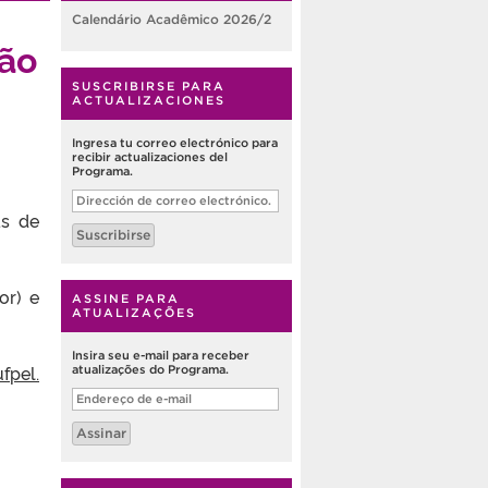
Calendário Acadêmico 2026/2
ção
SUSCRIBIRSE PARA
ACTUALIZACIONES
Ingresa tu correo electrónico para
recibir actualizaciones del
Programa.
Dirección
de
as de
correo
Suscribirse
electrónico.
or) e
ASSINE PARA
ATUALIZAÇÕES
Insira seu e-mail para receber
fpel.
atualizações do Programa.
Endereço
de
e-
Assinar
mail