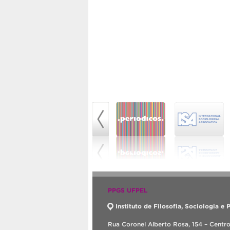
PPGS UFPEL
Instituto de Filosofia, Sociologia e P
Rua Coronel Alberto Rosa, 154 – Centr