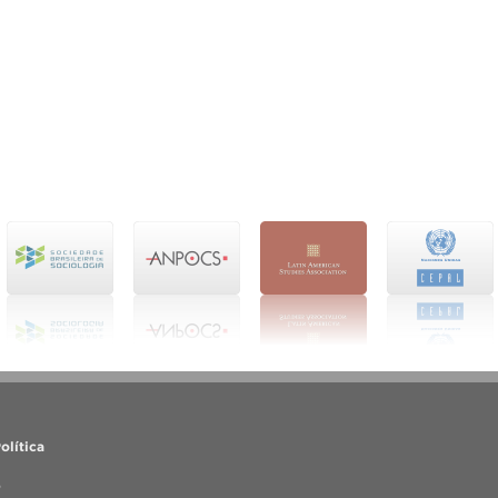
olítica
o