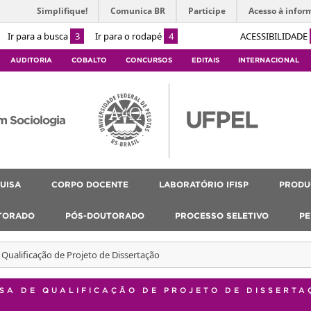
Simplifique!
Comunica BR
Participe
Acesso à infor
Ir para a busca
3
Ir para o rodapé
4
ACESSIBILIDADE
AUDITORIA
COBALTO
CONCURSOS
EDITAIS
INTERNACIONAL
m Sociologia
UISA
CORPO DOCENTE
LABORATÓRIO IFISP
PRODU
TORADO
PÓS-DOUTORADO
PROCESSO SELETIVO
PE
Qualificação de Projeto de Dissertação
SA DE QUALIFICAÇÃO DE PROJETO DE DISSERTA