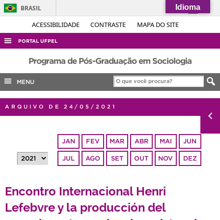
Idioma
BRASIL
Simplifique!
ACESSIBILIDADE
CONTRASTE
MAPA DO SITE
Comunica BR
PORTAL UFPEL
Participe
ACESSO À INFORMAÇÃO
Programa de Pós-Graduação em Sociologia
Acesso à informação
AUDITORIA
MENU
Legislação
COBALTO
Canais
ARQUIVO DE 24/05/2021
CONCURSOS
EDITAIS
JAN
FEV
MAR
ABR
MAI
JUN
INTERNACIONAL
JUL
AGO
SET
OUT
NOV
DEZ
OUVIDORIA
PORTARIAS
Encontro Internacional Henri
TELEFONES
Lefebvre y la producción del