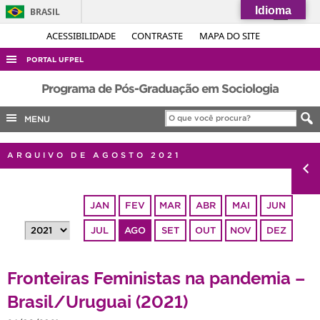
Idioma
BRASIL
Simplifique!
ACESSIBILIDADE
CONTRASTE
MAPA DO SITE
Comunica BR
PORTAL UFPEL
Participe
ACESSO À INFORMAÇÃO
Programa de Pós-Graduação em Sociologia
Acesso à informação
AUDITORIA
MENU
Legislação
COBALTO
Canais
ARQUIVO DE AGOSTO 2021
CONCURSOS
EDITAIS
JAN
FEV
MAR
ABR
MAI
JUN
INTERNACIONAL
JUL
AGO
SET
OUT
NOV
DEZ
OUVIDORIA
PORTARIAS
Fronteiras Feministas na pandemia –
TELEFONES
Brasil/Uruguai (2021)